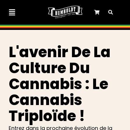
Skip
to
Toggle
content
Navigation
Collaboration avec Marley
L'avenir De La
Semences féminisées
Culture Du
Graines Autoflower
Cannabis : Le
Semences triploïdes
Cannabis
Triploïde !
Graines de jardin
Entrez dans la prochaine évolution de la