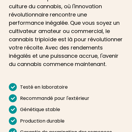
Apprendre
culture du cannabis, où l'innovation
révolutionnaire rencontre une
Presse
performance inégalée. Que vous soyez un
cultivateur amateur ou commercial, le
A propos de
cannabis triploïde est là pour révolutionner
votre récolte. Avec des rendements
inégalés et une puissance accrue, l'avenir
Chasse au phéno
du cannabis commence maintenant.
Préserver le patrimoine génétique des
Caraïbes
Testé en laboratoire
Contact
Recommandé pour l'extérieur
Génétique stable
Boutique
Production durable