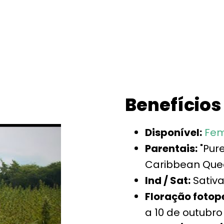
Benefícios
Disponível:
Fem
Parentais:
"Pur
Caribbean Quee
Ind / Sat:
Sativa
Floração fotop
a 10 de outubro