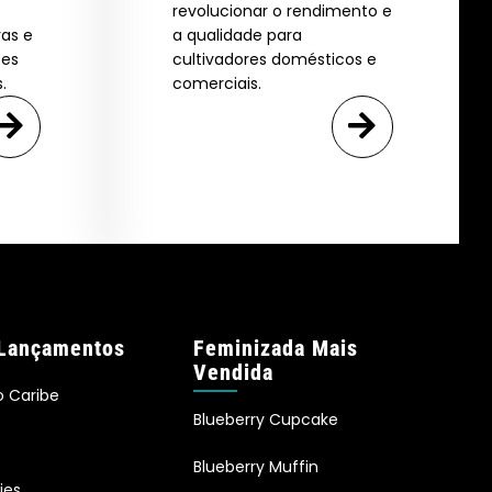
revolucionar o rendimento e
vas e
a qualidade para
ões
cultivadores domésticos e
.
comerciais.
Lançamentos
Feminizada Mais
Vendida
o Caribe
Blueberry Cupcake
Blueberry Muffin
ies