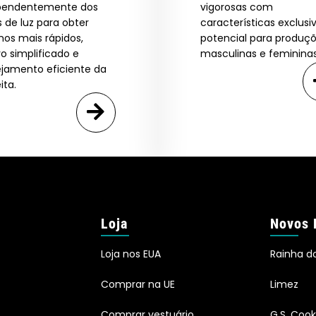
pendentemente dos
vigorosas com
s de luz para obter
características exclusi
nos mais rápidos,
potencial para produç
vo simplificado e
masculinas e femininas
ejamento eficiente da
ita.
Loja
Novos 
Loja nos EUA
Rainha d
Comprar na UE
Limez
Comprar vestuário
G.S. Cook