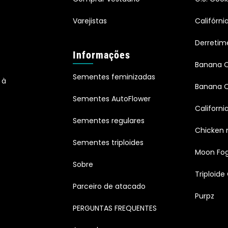
Varejistas
Califórn
Derretim
Informações
Banana 
Sementes feminizadas
 à
Banana O
Sementes AutoFlower
Californi
Sementes regulares
Chicken 
Sementes triploides
Moon Fo
Sobre
Triploide
Parceiro de atacado
Purpz
PERGUNTAS FREQUENTES