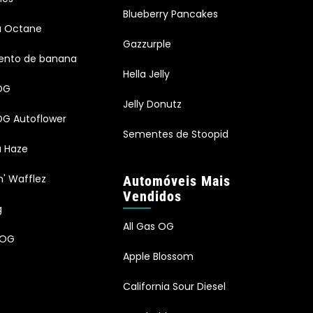
Blueberry Pancakes
ia Octane
Gazzurple
ento de banana
Hella Jelly
OG
Jelly Donutz
G Autoflower
Sementes de Stoopid
a Haze
n' Wafflez
Automóveis Mais
Vendidos
g
All Gas OG
 OG
Apple Blossom
California Sour Diesel