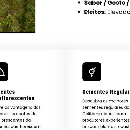
Sabor / Gosto /
Efeitos:
Elevado
entes
Sementes Regula
oflorescentes
Descubra as melhores
re as vantagens das
sementes regulares da
ores sementes de
Califórnia, ideais para
florescentes da
produtores experiente
órnia, que florescem
buscam plantas robust