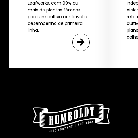
Leafworks, com 99% ou
inde
mais de plantas fêmeas
ciclo
para um cultivo confiável e
retor
desempenho de primeira
culti
linha.
plan
colhe