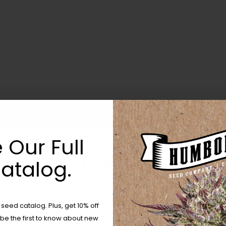
Plantas
Possibi
Infinita
Descubra o potencial
ideais para produtore
vigorosas com versati
 Our Full
atalog.
Are You Aged 18 Or Over?
eed catalog. Plus, get 10% off
 be the first to know about new
The content and products of our website is reserved for