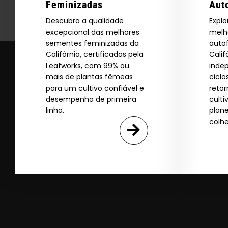
Feminizadas
Aut
Descubra a qualidade
Explo
excepcional das melhores
melh
sementes feminizadas da
auto
Califórnia, certificadas pela
Calif
Leafworks, com 99% ou
inde
mais de plantas fêmeas
ciclo
para um cultivo confiável e
retor
desempenho de primeira
culti
linha.
plan
colhe