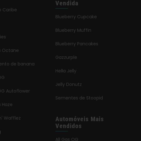
Vendida
o Caribe
Blueberry Cupcake
Blueberry Muffin
ies
Blueberry Pancakes
ia Octane
Gazzurple
ento de banana
Hella Jelly
OG
Jelly Donutz
G Autoflower
Sementes de Stoopid
a Haze
n' Wafflez
Automóveis Mais
Vendidos
g
All Gas OG