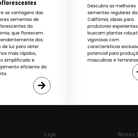
oflorescentes
Descubra as melhores
re as vantagens das
sementes regulares da
ores sementes de
Califórnia, ideais para
florescentes da
produtores experiente
órnia, que florescem
buscam plantas robust
pendentemente dos
vigorosas com
s de luz para obter
características exclusi
nos mais rápidos,
potencial para produç
vo simplificado e
masculinas e femininas
ejamento eficiente da
ita.
Loja
Novos 