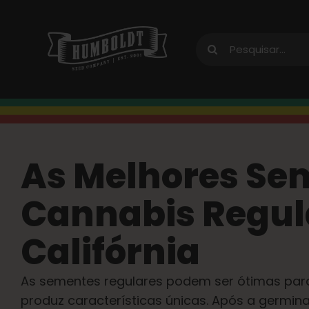
Pular
para
Procurar
o
por:
conteúdo
As Melhores Se
Cannabis Regul
Califórnia
As sementes regulares podem ser ótimas para 
produz características únicas. Após a germin