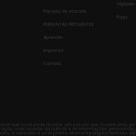
Triploide
Parceiro de atacado
Purpz
PERGUNTAS FREQUENTES
Aprender
Imprensa
Contato
erve que você pode receber um pacote que mostre uma geraçã
ração mais recente da cultivar e as informações geracionais 
no. A cannabis é uma planta altamente regulamentada, sendo