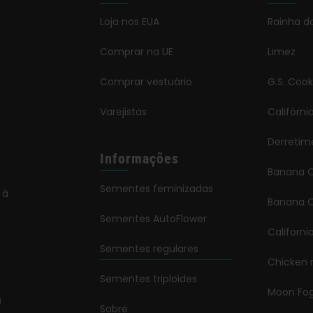
Loja nos EUA
Rainha d
Comprar na UE
Limez
Comprar vestuário
G.S. Cook
Varejistas
Califórn
Derretim
Informações
Banana 
Sementes feminizadas
 à
Banana O
Sementes AutoFlower
Californi
Sementes regulares
Chicken 
Sementes triploides
Moon Fo
Sobre