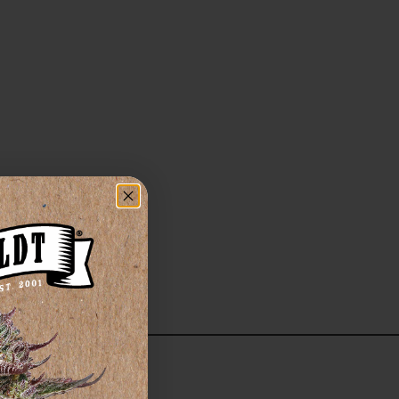
 Robustas,
lidades
s.
 único das sementes de cannabis regulares,
s experientes que buscam plantas fortes e
lidade.