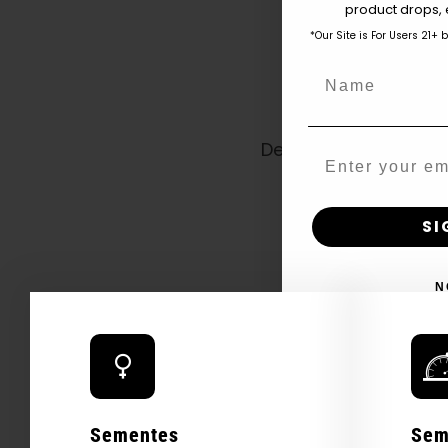
product drops, 
*Our Site is For Users 21+ 
Name
Melhor 
De longe, a melhor 
Email
as quai
SI
N
Sementes
Sem