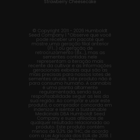
Strawberry Cheesecake
© Copyright 2011 - 2026 Humboldt
Seed Company | *Observe que você
pode receber um pacote que
mostre uma geração filial anterior
(F1…) ou geração de
retrocruzamento (Bx…), mas as
sementes contidas nele
representam a iteração mais
recente da cultivar e as informações
geracionais exibidas aqui são as
mais precisas para nossos lotes de
sementes atuais. Este produto não é
para consumo humano. A cannabis
é uma planta altamente
regulamentada, sendo sua
responsabilidade seguir as leis da
sua região. Ao comprar e usar este
produto, o comprador concorda em
indenizar e isentar a Sustainable
Medicinals DBA Humboldt Seed
Company e suas afiliadas de
qualquer resultado relacionado ao
produto. Este produto contém
menos de 0,3% de THC, de acordo
com a Lei Agrícola dos EUA de 2018. |