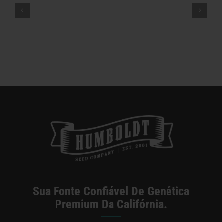
af
Sobre A “maconha Dietética”,
Energia E A Sensação De Estar
Chapado — VICE
Sua Fonte Confiável De Genética
Premium Da Califórnia.