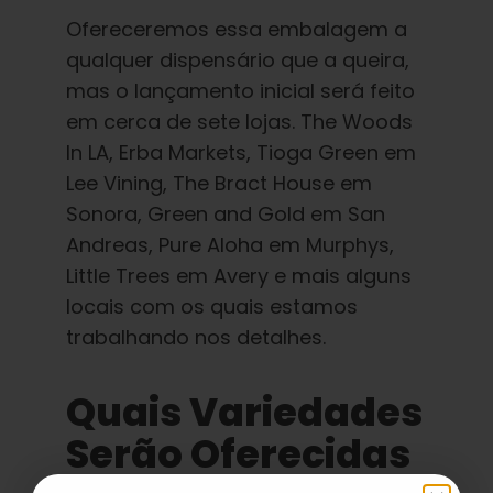
Ofereceremos essa embalagem a
qualquer dispensário que a queira,
mas o lançamento inicial será feito
em cerca de sete lojas. The Woods
In LA, Erba Markets, Tioga Green em
Lee Vining, The Bract House em
Sonora, Green and Gold em San
Andreas, Pure Aloha em Murphys,
Little Trees em Avery e mais alguns
locais com os quais estamos
trabalhando nos detalhes.
Quais Variedades
Serão Oferecidas