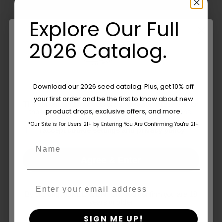
Com A Opção HSC
Scratch And
Explore Our Full
Sniff?
2026 Catalog.
Orange Creampop, Nutter Budder e
Blueberry Muffin da Humboldt Seed
Are You Aged 18 Or Over?
Download our 2026 seed catalog. Plus, get 10% off
Company.
your first order and be the first to know about new
The content and products of our website is reserved for
product drops, exclusive offers, and more.
those of legal age.
Please see Terms & Conditions.
*Our Site is For Users 21+ by Entering You Are Confirming You're 21+
age_gap
I accept cookie settings and privacy policy
Name
Compartilhe isso
Tweet isso
Agree & Enter
Envie este e-mail
Email
By clicking AGREE & ENTER, you confirm you are 18
years or older
SIGN ME UP!