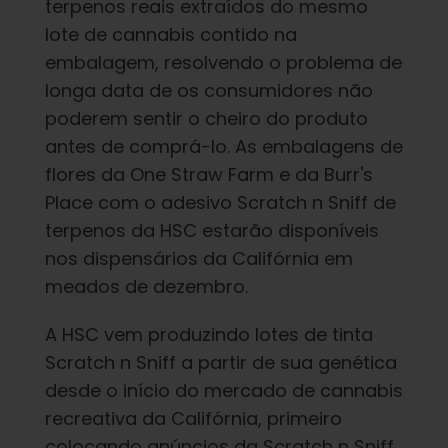
terpenos reais extraídos do mesmo
Português Brasileiro
lote de cannabis contido na
embalagem, resolvendo o problema de
Procurar
longa data de os consumidores não
por:
poderem sentir o cheiro do produto
antes de comprá-lo. As embalagens de
flores da One Straw Farm e da Burr's
Place com o adesivo Scratch n Sniff de
terpenos da HSC estarão disponíveis
nos dispensários da Califórnia em
meados de dezembro.
A HSC vem produzindo lotes de tinta
Scratch n Sniff a partir de sua genética
desde o início do mercado de cannabis
recreativa da Califórnia, primeiro
colocando anúncios da Scratch n Sniff