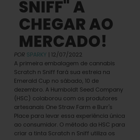
Aprender
SNIFF" A
CHEGAR AO
Imprensa
MERCADO!
Sobre
POR
SPARKY
| 12/07/2022
Caça ao feno
A primeira embalagem de cannabis
Scratch n Sniff fará sua estreia na
Emerald Cup no sábado, 10 de
Preservando a genética caribenha
dezembro. A Humboldt Seed Company
(HSC) colaborou com os produtores
Contato
artesanais One Straw Farm e Burr's
Place para levar essa experiência única
Loja
ao consumidor. O método da HSC para
criar a tinta Scratch n Sniff utiliza os