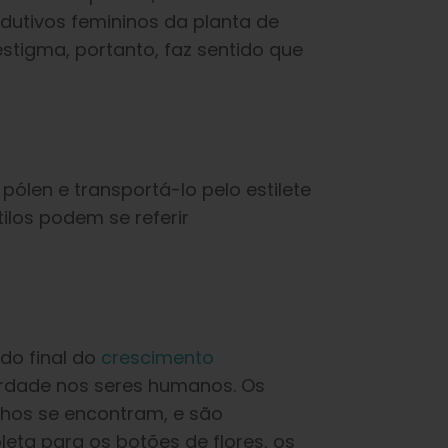
odutivos femininos da planta de
 estigma, portanto, faz sentido que
 pólen e transportá-lo pelo estilete
los podem se referir
do final do
crescimento
erdade nos seres humanos. Os
lhos se encontram, e são
leta para os botões de flores, os