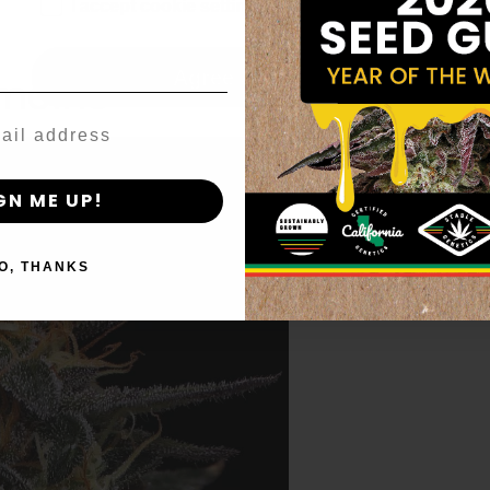
age_gap
I accept cookie settings and privacy policy
Agree & Enter
rmelho
By clicking AGREE & ENTER, you confirm you are 18
years or older
GN ME UP!
O, THANKS