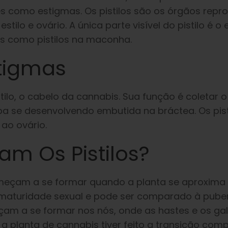
les como estigmas. Os pistilos são os órgãos repr
ilo e ovário. A única parte visível do pistilo é o
os como pistilos na maconha.
stigmas
tilo, o cabelo da cannabis. Sua função é coletar o
a se desenvolvendo embutida na bráctea. Os pisti
 ao ovário.
m Os Pistilos?
começam a se formar quando a planta se aproxima 
 de maturidade sexual e pode ser comparado à pub
çam a se formar nos nós, onde as hastes e os ga
a planta de cannabis tiver feito a transição comp