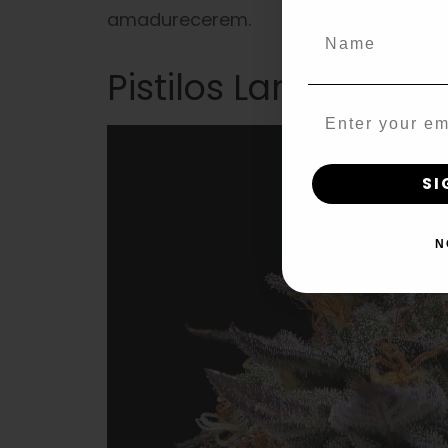
amadurecerem.
Name
Pistilos Laranja/ve
Email
SI
N