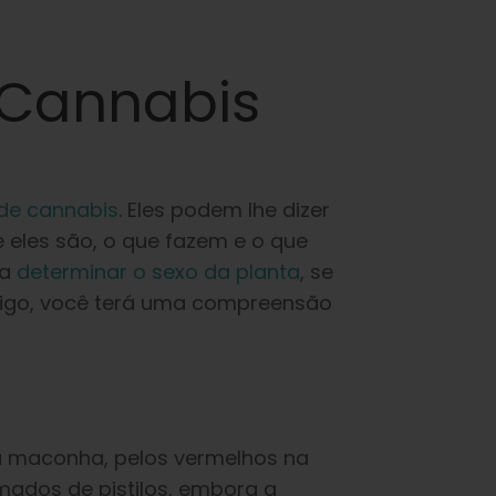
 Cannabis
 de cannabis
. Eles podem lhe dizer
e eles são, o que fazem e o que
 a
determinar o sexo da planta
, se
rtigo, você terá uma compreensão
na maconha, pelos vermelhos na
ados de pistilos, embora a