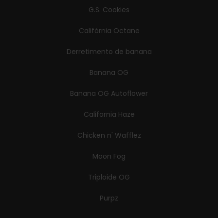
G.S. Cookies
Califórnia Octane
Derretimento de banana
Banana OG
Banana OG Autoflower
California Haze
Chicken n' Wafflez
Moon Fog
Triploide OG
Purpz