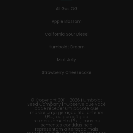
All Gas OG
Apple Blossom
California Sour Diesel
Humboldt Dream
Mint Jelly
Strawberry Cheesecake
© Copyright 2011 - 2026 Humboldt
Seed Company | *Observe que você
pode receber um pacote que
mostre uma geração filial anterior
(F1…) ou geração de
retrocruzamento (Bx…), mas as
sementes contidas nele
representam a iteração mais