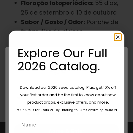
Floração fotoperiódica:
55 dias,
25 de setembro a 10 de outubro
Sabor / Gosto / Odor:
Ponche de
frutas, flor de hibisco
Efeito:
Bons momentos para
Explore Our Full
todos
%THC:
20
2026 Catalog.
Características:
Vigor,
Resistência ao mofo, Terps
Are You Aged 18 Or Over?
Download our 2026 seed catalog. Plus, get 10% off
your first order and be the first to know about new
The content and products of our website is reserved for
product drops, exclusive offers, and more.
those of legal age.
Please see Terms & Conditions.
*Our Site is For Users 21+ by Entering You Are Confirming You're 21+
age_gap
I accept cookie settings and privacy policy
Name
Agree & Enter