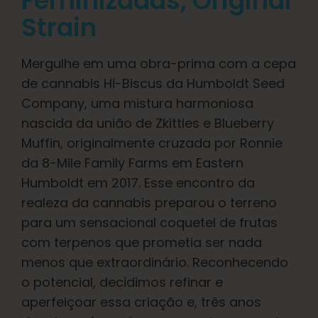
Feminizadas
, Original
Aprender
Strain
Imprensa
Mergulhe em uma obra-prima com a cepa
de cannabis Hi-Biscus da Humboldt Seed
Sobre
Company, uma mistura harmoniosa
nascida da união de Zkittles e Blueberry
Caça ao feno
Muffin, originalmente cruzada por Ronnie
da 8-Mile Family Farms em Eastern
Humboldt em 2017. Esse encontro da
Preservando a genética caribenha
realeza da cannabis preparou o terreno
para um sensacional coquetel de frutas
Contato
com terpenos que prometia ser nada
menos que extraordinário. Reconhecendo
Loja
o potencial, decidimos refinar e
aperfeiçoar essa criação e, três anos