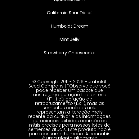
California Sour Diesel
Humboldt Dream
Mint Jelly
Strawberry Cheesecake
© Copyright 2011 - 2026 Humboldt
Seed Company | *Observe que você
pode receber um pacote que
mostre uma geração filial anterior
(F1…) ou geração de
retrocruzamento (Bx…), mas as
sementes contidas nele
representam a iteração mais
recente da cultivar e as informações
geracionais exibidas aqui são as
mais precisas para nossos lotes de
sementes atuais. Este produto não é
para consumo humano. A cannabis
é uma planta altamente