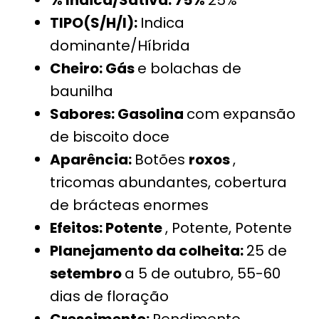
% Indica/Sativa: 75%
25%
TIPO(S/H/I):
Indica
dominante/Híbrida
Cheiro: Gás
e bolachas de
baunilha
Sabores: Gasolina
com expansão
de biscoito doce
Aparência:
Botões
roxos
,
tricomas abundantes, cobertura
de brácteas enormes
Efeitos: Potente
, Potente, Potente
Planejamento da colheita:
25 de
setembro
a 5 de outubro, 55-60
dias de floração