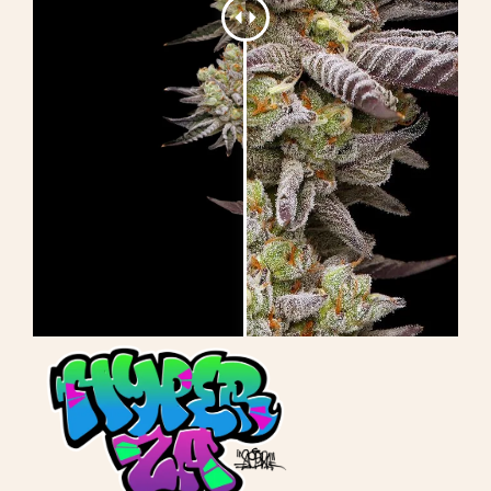
Aprender
Imprensa
Sobre
Caça ao feno
Preservando a genética caribenha
Contato
Loja