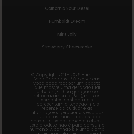
California Sour Diesel
Humboldt Dream
Mint Jelly
Strawberry Cheesecake
© Copyright 2011 - 2026 Humboldt
Seed Company | *Observe que
você pode receber um pacote
que mostre uma geração filial
anterior (F1…) ou geração de
retrocruzamento (Bx…), mas as
sementes contidas nele
representam a iteração mais
recente da cultivar e as
informações geracionais exibidas
aqui são as mais precisas para
nossos lotes de sementes atuais.
Este produto não é para consumo
humano. A cannabis é uma planta
altamente regulamentada, sendo