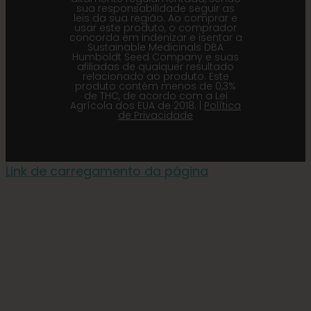
sua responsabilidade seguir as
leis da sua região. Ao comprar e
usar este produto, o comprador
concorda em indenizar e isentar a
Sustainable Medicinals DBA
Humboldt Seed Company e suas
afiliadas de qualquer resultado
relacionado ao produto. Este
produto contém menos de 0,3%
de THC, de acordo com a Lei
Agrícola dos EUA de 2018. |
Política
de Privacidade
Link de carregamento da página