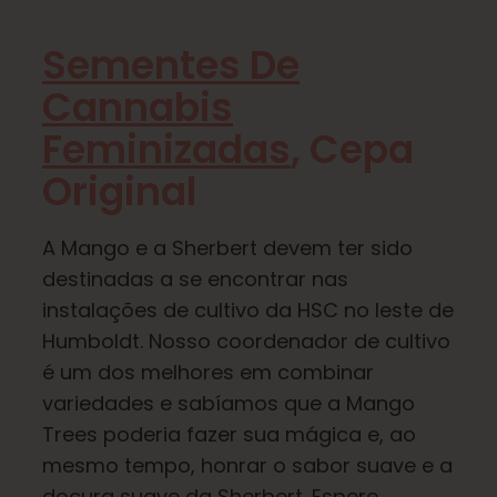
Sementes De
Aprender
Cannabis
Imprensa
Feminizadas
, Cepa
Original
Sobre
A Mango e a Sherbert devem ter sido
Caça ao feno
destinadas a se encontrar nas
instalações de cultivo da HSC no leste de
Humboldt. Nosso coordenador de cultivo
Preservando a genética caribenha
é um dos melhores em combinar
variedades e sabíamos que a Mango
Contato
Trees poderia fazer sua mágica e, ao
mesmo tempo, honrar o sabor suave e a
Loja
doçura suave da Sherbert. Espere