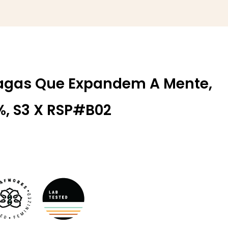
Bagas Que Expandem A Mente,
%,
S3 X RSP#B02