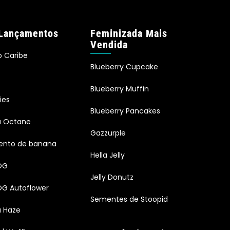
Lançamentos
Feminizada Mais
Vendida
o Caribe
Blueberry Cupcake
Blueberry Muffin
ies
Blueberry Pancakes
ia Octane
Gazzurple
ento de banana
Hella Jelly
OG
Jelly Donutz
G Autoflower
Sementes de Stoopid
a Haze