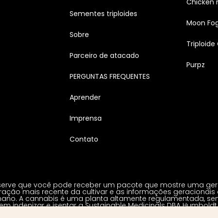
Chicken 
Sementes triploides
Moon Fo
Sobre
Triploide
Parceiro de atacado
Purpz
PERGUNTAS FREQUENTES
Aprender
Imprensa
Contato
erve que você pode receber um pacote que mostre uma geraçã
ração mais recente da cultivar e as informações geracionais 
no. A cannabis é uma planta altamente regulamentada, sendo
m indenizar e isentar a Sustainable Medicinals DBA Humboldt
contém menos de 0,3% de THC, de acordo com a Lei Agrícola do