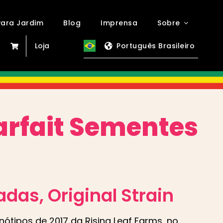
ara Jardim
Blog
Imprensa
Sobre
Loja
Português Brasileiro
arfait
Sementes
adas
, Original Strain
ótipos de 2017 da Rising Leaf Farms, no