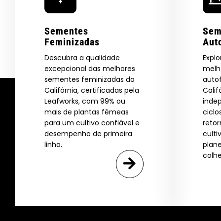
Sementes
Sem
Feminizadas
Aut
Descubra a qualidade
Explo
excepcional das melhores
melh
sementes feminizadas da
auto
Califórnia, certificadas pela
Calif
Leafworks, com 99% ou
inde
mais de plantas fêmeas
ciclo
para um cultivo confiável e
retor
desempenho de primeira
culti
linha.
plan
colhe