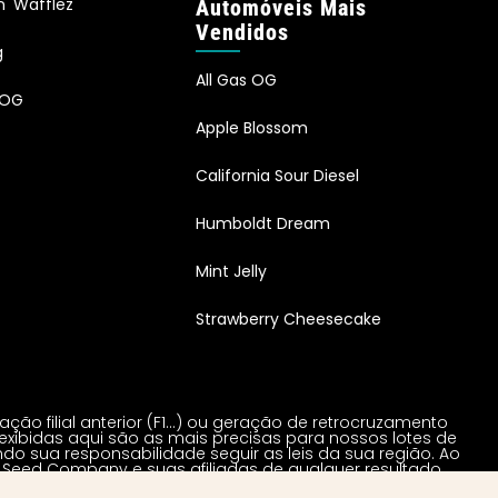
n' Wafflez
Automóveis Mais
Vendidos
g
All Gas OG
 OG
Apple Blossom
California Sour Diesel
Humboldt Dream
Mint Jelly
Strawberry Cheesecake
o filial anterior (F1…) ou geração de retrocruzamento
exibidas aqui são as mais precisas para nossos lotes de
 sua responsabilidade seguir as leis da sua região. Ao
 Seed Company e suas afiliadas de qualquer resultado
s EUA de 2018. |
Política de Privacidade