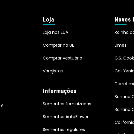
Loja
Novos 
Loja nos EUA
Rainha d
Comprar na UE
Limez
Comprar vestuário
G.S. Cook
Varejistas
Califórn
Derretim
Informações
Banana 
Sementes feminizadas
 à
Banana O
Sementes AutoFlower
Californi
Sementes regulares