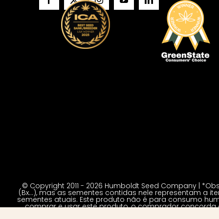
© Copyright 2011 - 2026 Humboldt Seed Company | *Obs
(Bx…), mas as sementes contidas nele representam a ite
sementes atuais. Este produto não é para consumo huma
comprar e usar este produto, o comprador concorda e
relacionado ao produto. Este produto 