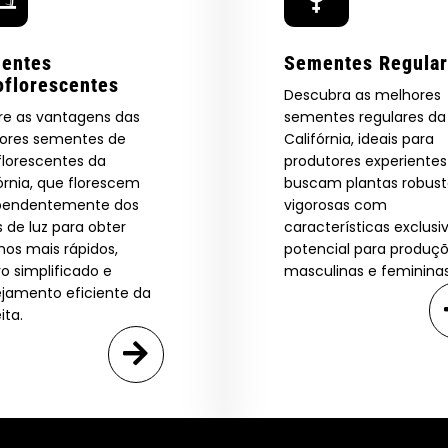
entes
Sementes Regula
oflorescentes
Descubra as melhores
re as vantagens das
sementes regulares da
ores sementes de
Califórnia, ideais para
florescentes da
produtores experiente
órnia, que florescem
buscam plantas robust
pendentemente dos
vigorosas com
s de luz para obter
características exclusi
nos mais rápidos,
potencial para produç
vo simplificado e
masculinas e femininas
ejamento eficiente da
ita.