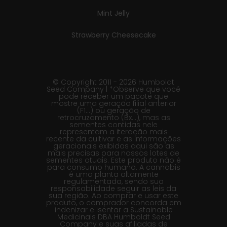
Mint Jelly
Strawberry Cheesecake
© Copyright 2011 - 2026 Humboldt
Seed Company | *Observe que você
pode receber um pacote que
mostre uma geração filial anterior
(F1…) ou geração de
retrocruzamento (Bx…), mas as
sementes contidas nele
representam a iteração mais
recente da cultivar e as informações
geracionais exibidas aqui são as
mais precisas para nossos lotes de
sementes atuais. Este produto não é
para consumo humano. A cannabis
é uma planta altamente
regulamentada, sendo sua
responsabilidade seguir as leis da
sua região. Ao comprar e usar este
produto, o comprador concorda em
indenizar e isentar a Sustainable
Medicinals DBA Humboldt Seed
Company e suas afiliadas de