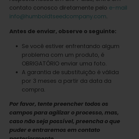
Aprender
contato conosco diretamente pelo
e-mail
info@humboldtseedcompany.com
.
Imprensa
Antes de enviar, observe o seguinte:
Sobre
Se você estiver enfrentando algum
problema com um produto, é
Caça ao feno
OBRIGATÓRIO enviar uma foto.
A garantia de substituição é válida
por 3 meses a partir da data da
Preservando a genética caribenha
compra.
Contato
Por favor, tente preencher todos os
campos para agilizar o processo, mas,
caso não seja possível, preencha o que
Loja
puder e entraremos em contato
posteriormente.