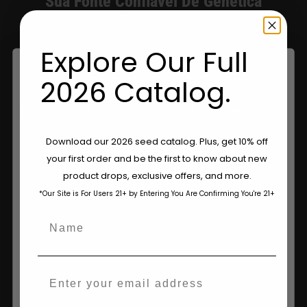
Sua Fonte Confiável De Genética
Premium Da Califórnia.
Explore Our Full
A Humboldt Seed Company fornece sementes de
cannabis premiadas e de alto rendimento com
2026 Catalog.
genética estável, práticas sustentáveis e dedicação à
preservação das melhores variedades da Califórnia.
Are You Aged 18 Or Over?
Download our 2026 seed catalog. Plus, get 10% off
your first order and be the first to know about new
The content and products of our website is reserved for
product drops, exclusive offers, and more.
those of legal age.
Please see Terms & Conditions.
*Our Site is For Users 21+ by Entering You Are Confirming You're 21+
age_gap
I accept cookie settings and privacy policy
Name
Agree & Enter
Email
By clicking AGREE & ENTER, you confirm you are 18
years or older