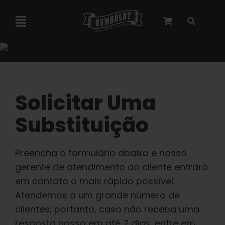
Pular
para
Navegação
o
alternada
conteúdo
Colaboração com a Marley
Sementes feminizadas
Solicitar Uma
Substituição
Sementes autoflorescentes
Preencha o formulário abaixo e nosso
Sementes triploides
gerente de atendimento ao cliente entrará
em contato o mais rápido possível.
Sementes para jardim
Atendemos a um grande número de
clientes; portanto, caso não receba uma
resposta nossa em até 7 dias, entre em