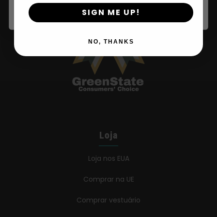
SIGN ME UP!
NO, THANKS
Loja
Loja nos EUA
Comprar na UE
Comprar vestuário