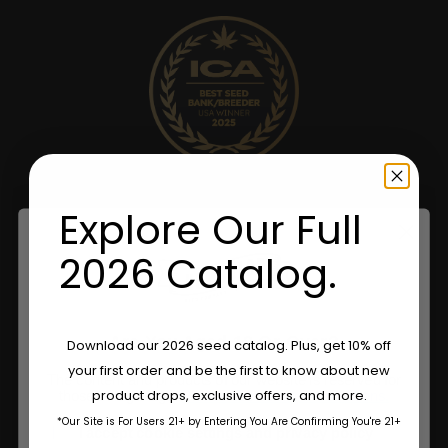
Explore Our Full
2026 Catalog.
Are You Aged 18 Or Over?
Download our 2026 seed catalog. Plus, get 10% off
your first order and be the first to know about new
The content and products of our website is reserved for
product drops, exclusive offers, and more.
those of legal age.
Please see Terms & Conditions.
*Our Site is For Users 21+ by Entering You Are Confirming You're 21+
age_gap
I accept cookie settings and privacy policy