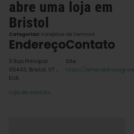
abre uma
loja em
Português Brasileiro
Bristol
Procurar
Categorias:
Varejistas de Vermont
por:
Endereço
Contato
11 Rua Principal
Site:
05443, Bristol, VT ,
https://emeraldrosegro
EUA
Loja de contato