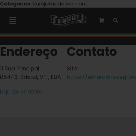
Pular
Categorias:
Varejistas de Vermont
para
o
Navegação
conteúdo
alternada
Colaboração com a Marley
Endereço
Contato
Sementes feminizadas
11 Rua Principal
Site:
05443, Bristol, VT , EUA
https://emeraldrosegro
Sementes autoflorescentes
Loja de contato
Sementes triploides
Sementes para jardim