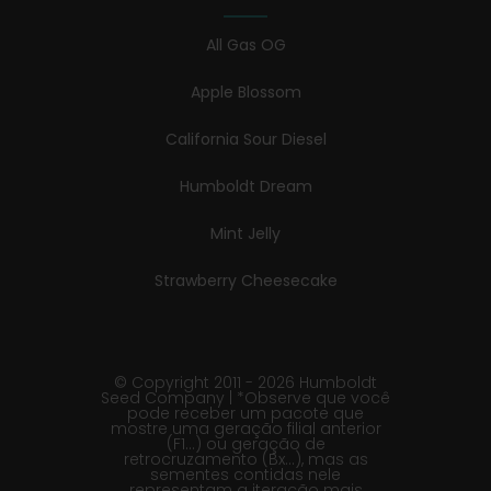
All Gas OG
Apple Blossom
California Sour Diesel
Humboldt Dream
Mint Jelly
Strawberry Cheesecake
© Copyright 2011 - 2026 Humboldt
Seed Company | *Observe que você
pode receber um pacote que
mostre uma geração filial anterior
(F1…) ou geração de
retrocruzamento (Bx…), mas as
sementes contidas nele
representam a iteração mais