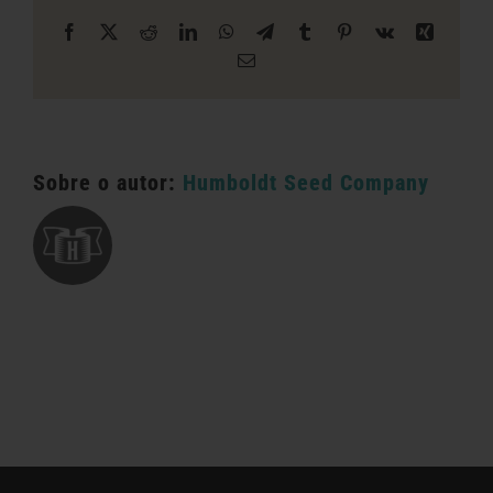
Facebook
X
Reddit
LinkedIn
WhatsApp
Telegrama
Tumblr
Pinterest
Vk
Xing
E-
mail
Sobre o autor:
Humboldt Seed Company