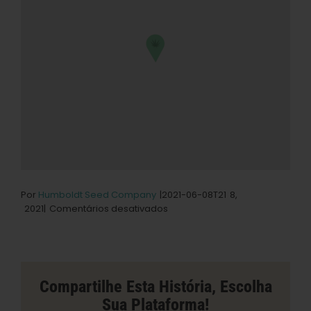
Por
Humboldt Seed Company
|2021-06-08T21
8,
em
2021|
Comentários desativados
Emeraldrose
cresce
com
loja
em
Compartilhe Esta História, Escolha
Bristol
Sua Plataforma!