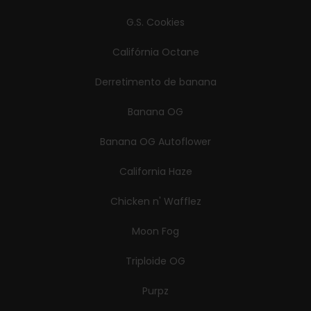
G.S. Cookies
Califórnia Octane
Derretimento de banana
Banana OG
Banana OG Autoflower
California Haze
Chicken n' Wafflez
Moon Fog
Triploide OG
Purpz