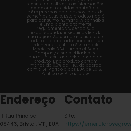
recente da cultivar e as informações
geracionais exibidas aqui são as
mais precisas para nossos lotes de
sementes atuais. Este produto não é
para consumo humano. A cannabis
é uma planta altamente
regulamentada, sendo sua
responsabilidade seguir as leis da
sua região. Ao comprar e usar este
produto, o comprador concorda em
indenizar e isentar a Sustainable
Medicinals DBA Humboldt Seed
Company e suas afiliadas de
qualquer resultado relacionado ao
produto. Este produto contém
menos de 0,3% de THC, de acordo
com a Lei Agrícola dos EUA de 2018. |
Política de Privacidade
Endereço
Contato
11 Rua Principal
Site:
05443, Bristol, VT , EUA
https://emeraldrosegro