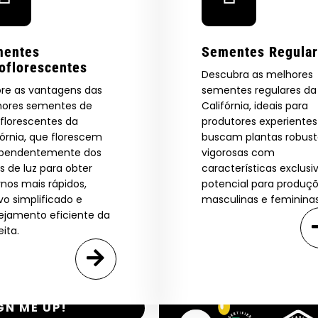
 Our Full
mentes
Sementes Regula
atalog.
oflorescentes
Descubra as melhores
ore as vantagens das
sementes regulares da
ores sementes de
Califórnia, ideais para
Are You Aged 18 Or Over?
eed catalog. Plus, get 10% off
florescentes da
produtores experiente
 be the first to know about new
fórnia, que florescem
buscam plantas robust
The content and products of our website is reserved for
ependentemente dos
vigorosas com
those of legal age.
Please see Terms & Conditions.
exclusive offers, and more.
os de luz para obter
características exclusi
by Entering You Are Confirming You're 21+
age_gap
I accept cookie settings and privacy policy
rnos mais rápidos,
potencial para produç
ivo simplificado e
masculinas e femininas
ejamento eficiente da
Agree & Enter
eita.
By clicking AGREE & ENTER, you confirm you are 18
years or older
GN ME UP!