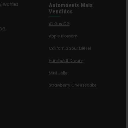
' Wafflez
Automóveis Mais
Vendidos
g
All Gas OG
 OG
Apple Blossom
California Sour Diesel
Humboldt Dream
Mint Jelly
Strawberry Cheesecake