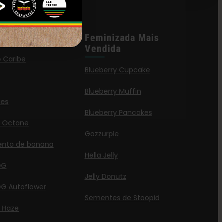
Lançamentos
Feminizada Mais
Vendida
o Caribe
Blueberry Cupcake
Blueberry Muffin
ies
Blueberry Pancakes
a Octane
Gazzurple
ento de banana
Hella Jelly
OG
Jelly Donutz
G Autoflower
Sementes de Stoopid
a Haze