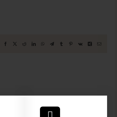
Facebook
X
Reddit
LinkedIn
WhatsApp
Telegrama
Tumblr
Pinterest
Vk
Xing
E-
mail