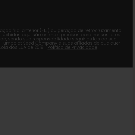
o filial anterior (F1…) ou geração de retrocruzamento
s exibidas aqui são as mais precisas para nossos lotes
, sendo sua responsabilidade seguir as leis da sua
BA Humboldt Seed Company e suas afiliadas de qualquer
la dos EUA de 2018. |
Política de Privacidade