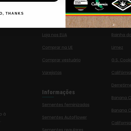
O, THANKS
Loja
Novos 
Loja nos EUA
Rainha d
Comprar na UE
Limez
Comprar vestuário
G.S. Cook
Varejistas
Califórni
Derretim
Informações
Banana 
Sementes feminizadas
Banana O
o à
Sementes AutoFlower
.
Californi
Sementes regulares