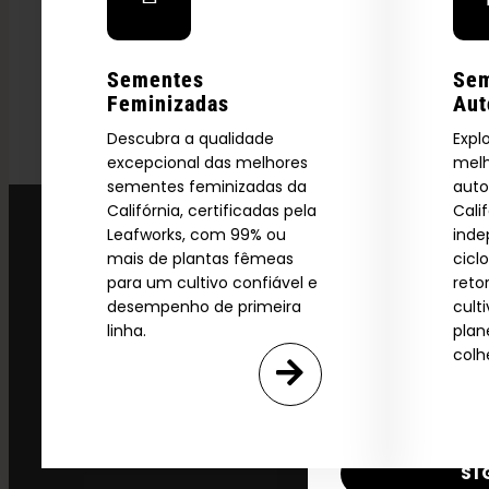
Explore
Sementes
Se
2026 C
Feminizadas
Aut
Descubra a qualidade
Expl
excepcional das melhores
melh
Download our 2026 s
sementes feminizadas da
auto
your first order and
Califórnia, certificadas pela
Cali
Leafworks, com 99% ou
ind
product drops, 
mais de plantas fêmeas
cicl
*Our Site is For Users 21+ 
para um cultivo confiável e
reto
desempenho de primeira
cult
Name
linha.
plan
colh
Email
SI