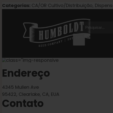
Pular
Categorias:
CA/OR Cultivo/Distribuição, Dispensá
para
o
Procurar
conteúdo
por:
Endereço
4345 Mullen Ave
95422, Clearlake, CA, EUA
Contato