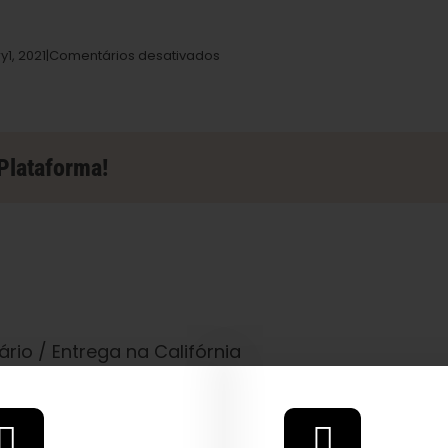
em
ry
1,
2021|
Comentários desativados
Loja
Lakeside
Herbal
Solutions
em
Plataforma!
Clearlake
rio / Entrega na Califórnia