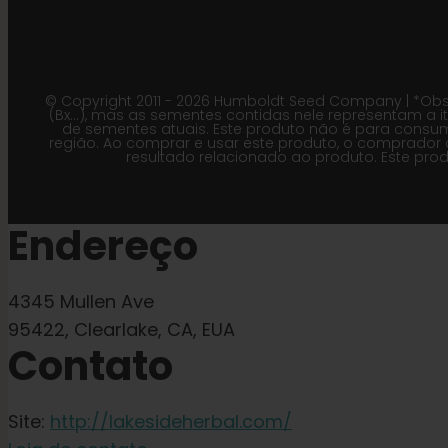
© Copyright 2011 - 2026 Humboldt Seed Company | *Obs
(Bx…), mas as sementes contidas nele representam a it
de sementes atuais. Este produto não é para consu
região. Ao comprar e usar este produto, o comprador 
resultado relacionado ao produto. Este pro
Endereço
4345 Mullen Ave
95422, Clearlake, CA, EUA
Contato
Site:
http://lakesideherbal.com/