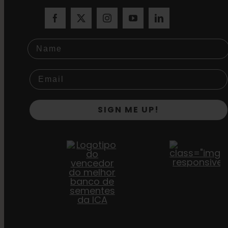
Name
SIGN ME UP!