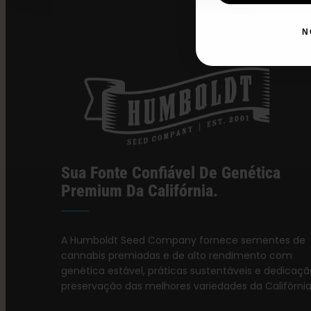
N
Sua Fonte Confiável De Genética
Premium Da Califórnia.
A Humboldt Seed Company fornece sementes de
cannabis premiadas e de alto rendimento com
genética estável, práticas sustentáveis e dedicaçã
preservação das melhores variedades da Califórnia