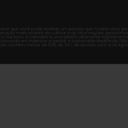
erve que você pode receber um pacote que mostre uma geraçã
eração mais recente da cultivar e as informações geracionai
mo humano. A cannabis é uma planta altamente regulamentada
concorda em indenizar e isentar a Sustainable Medicinals D
duto contém menos de 0,3% de THC, de acordo com a Lei Agríco