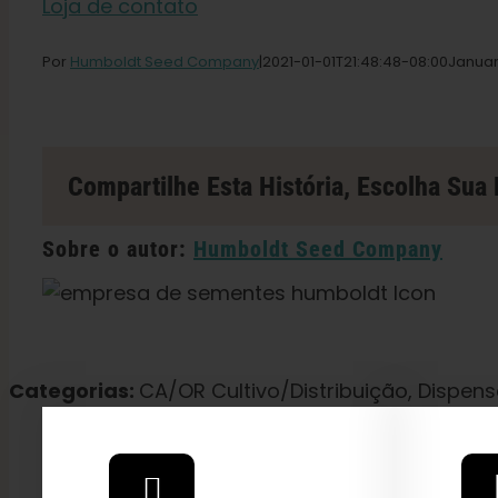
Loja de contato
Por
Humboldt Seed Company
|2021-01-01T21
:48:48-08:00Janua
Compartilhe Esta História, Escolha Sua 
Sobre o autor:
Humboldt Seed Company
Categorias:
CA/OR Cultivo/Distribuição, Dispensá