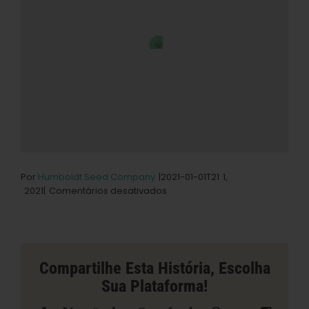
Por
Humboldt Seed Company
|2021-01-01T21
1,
em
2021|
Comentários desativados
Med
Shed
Inc.
Loja
em
Compartilhe Esta História, Escolha
Arapaho
Sua Plataforma!