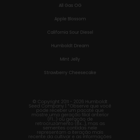
All Gas OG
Apple Blossom
California Sour Diesel
Humboldt Dream
Mint Jelly
Strawberry Cheesecake
© Copyright 2011 - 2026 Humboldt
Seed Company | *Observe que você
pode receber um pacote que
mostre uma geração filial anterior
(F1…) ou geração de
retrocruzamento (Bx…), mas as
sementes contidas nele
representam a iteração mais
recente da cultivar e as informações