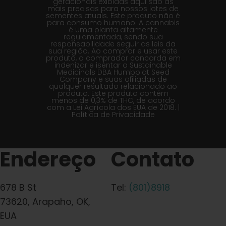
geracionais exibidas aqui são as
mais precisas para nossos lotes de
sementes atuais. Este produto não é
para consumo humano. A cannabis
é uma planta altamente
regulamentada, sendo sua
responsabilidade seguir as leis da
sua região. Ao comprar e usar este
produto, o comprador concorda em
indenizar e isentar a Sustainable
Medicinals DBA Humboldt Seed
Company e suas afiliadas de
qualquer resultado relacionado ao
produto. Este produto contém
menos de 0,3% de THC, de acordo
com a Lei Agrícola dos EUA de 2018. |
Política de Privacidade
Endereço
Contato
678 B St
Tel:
(801)8918
73620, Arapaho, OK,
EUA