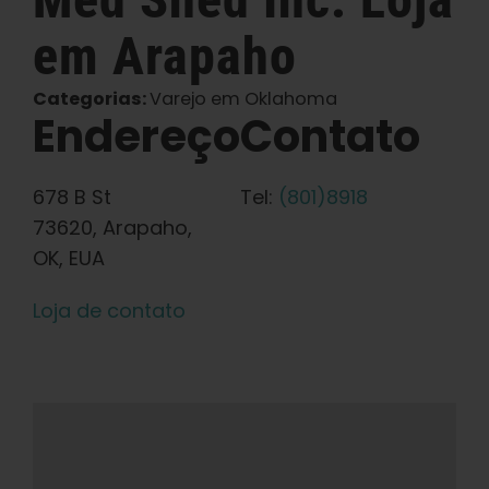
em Arapaho
Português Brasileiro
Categorias:
Varejo em Oklahoma
Procurar
Endereço
Contato
por:
678 B St
Tel:
(801)8918
73620, Arapaho,
OK, EUA
Loja de contato