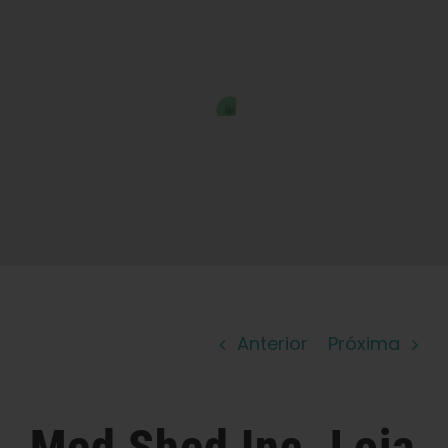
Aprender
Imprensa
Sobre
Caça ao feno
Preservando a genética caribenha
Anterior
Próxima
Contato
Loja
Med Shed Inc.
Loja