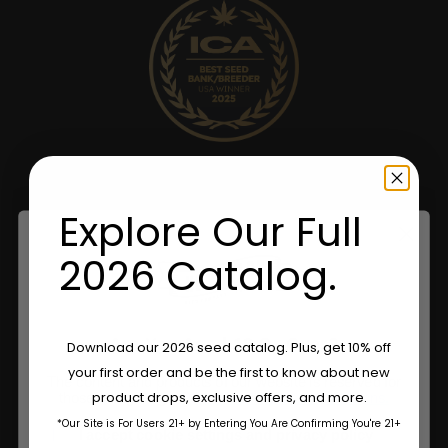
Explore Our Full
2026 Catalog.
Are You Aged 18 Or Over?
Download our 2026 seed catalog. Plus, get 10% off
your first order and be the first to know about new
The content and products of our website is reserved for
product drops, exclusive offers, and more.
those of legal age.
Please see Terms & Conditions.
*Our Site is For Users 21+ by Entering You Are Confirming You're 21+
age_gap
I accept cookie settings and privacy policy
Loja