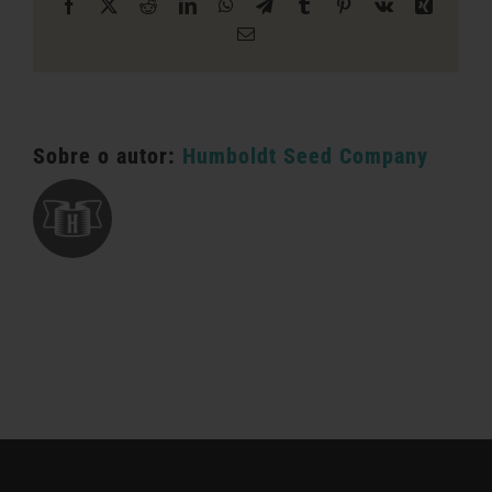
Facebook
X
Reddit
LinkedIn
WhatsApp
Telegrama
Tumblr
Pinterest
Vk
Xing
E-
mail
Sobre o autor:
Humboldt Seed Company
Categorias:
Varejo em Oklahoma