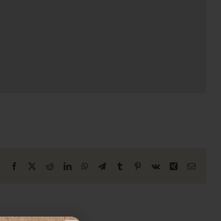
Facebook
X
Reddit
LinkedIn
WhatsApp
Telegrama
Tumblr
Pinterest
Vk
Xing
E-
mail