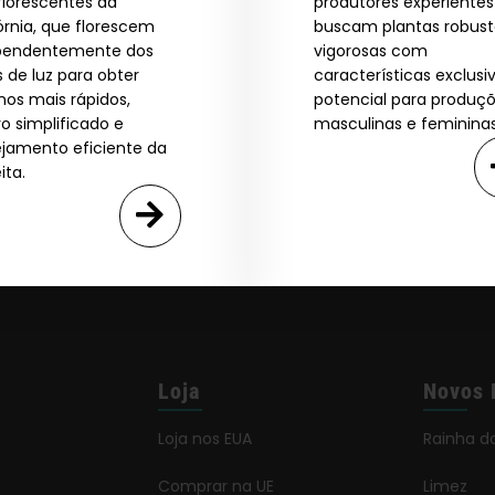
years or older
florescentes da
produtores experiente
GN ME UP!
órnia, que florescem
buscam plantas robust
pendentemente dos
vigorosas com
s de luz para obter
características exclusi
O, THANKS
nos mais rápidos,
potencial para produç
vo simplificado e
masculinas e femininas
ejamento eficiente da
ita.
Loja
Novos 
Loja nos EUA
Rainha d
Comprar na UE
Limez