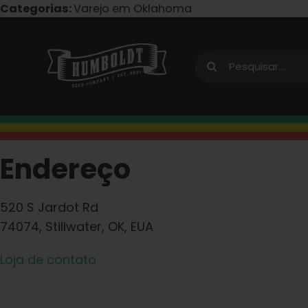
Pular
Categorias:
Varejo em Oklahoma
para
o
Procurar
conteúdo
por:
Endereço
520 S Jardot Rd
74074, Stillwater, OK, EUA
Loja de contato