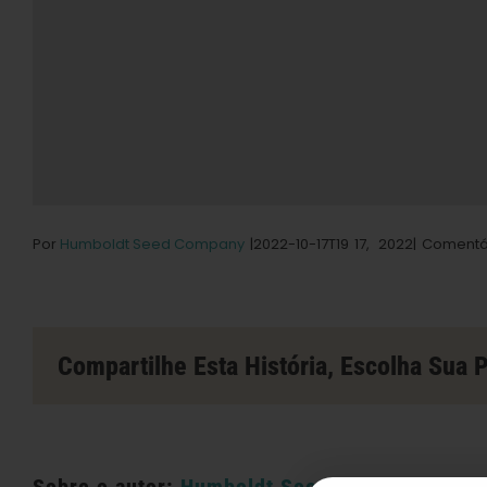
Por
Humboldt Seed Company
|2022-10-17T19
17,
2022|
Comentár
Compartilhe Esta História, Escolha Sua 