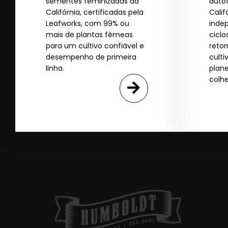
sementes feminizadas da
auto
SI
Califórnia, certificadas pela
Calif
Leafworks, com 99% ou
inde
mais de plantas fêmeas
ciclo
N
para um cultivo confiável e
retor
desempenho de primeira
culti
linha.
plan
colhe