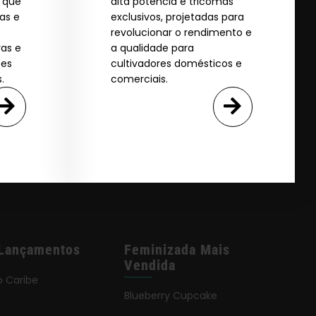
s que
alta potência e tricomas
as e
exclusivos, projetadas para
revolucionar o rendimento e
vas e
a qualidade para
ões
cultivadores domésticos e
.
comerciais.
Lançamentos
Feminizada Mais
Vendida
o Caribe
Blueberry Cupcake