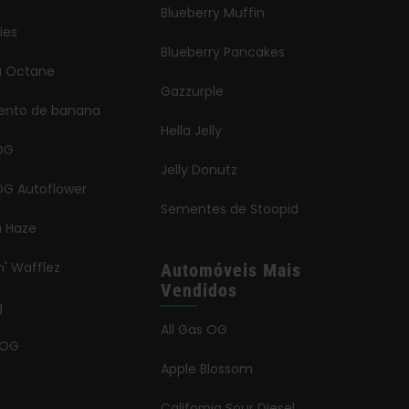
Blueberry Muffin
ies
Blueberry Pancakes
ia Octane
Gazzurple
ento de banana
Hella Jelly
OG
Jelly Donutz
G Autoflower
Sementes de Stoopid
a Haze
n' Wafflez
Automóveis Mais
Vendidos
g
All Gas OG
 OG
Apple Blossom
California Sour Diesel