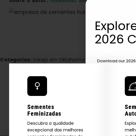
Sobre o autor:
Humboldt Seed Company
Explore
2026 C
Categorias:
Varejo em Oklahoma
Download our 2026 s
your first order and
product drops, 
*Our Site is For Users 21+ 
Name
Sementes
Sem
Feminizadas
Aut
Email
Descubra a qualidade
Explo
excepcional das melhores
melh