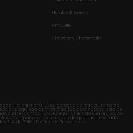
Humboldt Dream
Mint Jelly
Strawberry Cheesecake
o filial anterior (F1…) ou geração de retrocruzamento
exibidas aqui são as mais precisas para nossos lotes de
 sua responsabilidade seguir as leis da sua região. Ao
 Seed Company e suas afiliadas de qualquer resultado
s EUA de 2018. |
Política de Privacidade