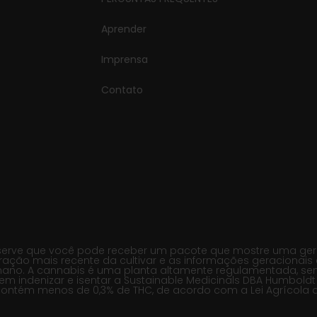
Aprender
Imprensa
Contato
erve que você pode receber um pacote que mostre uma geraçã
ração mais recente da cultivar e as informações geracionais 
no. A cannabis é uma planta altamente regulamentada, sendo
m indenizar e isentar a Sustainable Medicinals DBA Humboldt
contém menos de 0,3% de THC, de acordo com a Lei Agrícola do