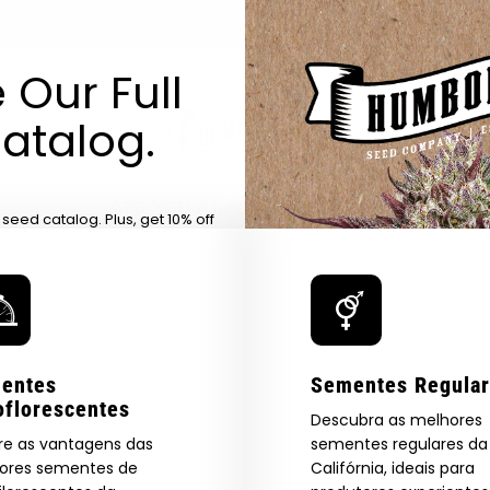
 Our Full
atalog.
Are You Aged 18 Or Over?
eed catalog. Plus, get 10% off
 be the first to know about new
The content and products of our website is reserved for
those of legal age.
Please see Terms & Conditions.
exclusive offers, and more.
by Entering You Are Confirming You're 21+
age_gap
I accept cookie settings and privacy policy
entes
Sementes Regula
Agree & Enter
oflorescentes
Descubra as melhores
re as vantagens das
sementes regulares da
ores sementes de
Califórnia, ideais para
By clicking AGREE & ENTER, you confirm you are 18