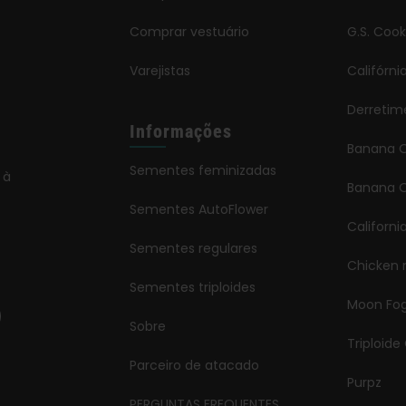
Comprar vestuário
G.S. Cook
Varejistas
Califórn
Derretim
Informações
Banana 
Sementes feminizadas
 à
Banana O
Sementes AutoFlower
Californi
Sementes regulares
Chicken 
Sementes triploides
Moon Fo
Sobre
Triploide
Parceiro de atacado
Purpz
PERGUNTAS FREQUENTES