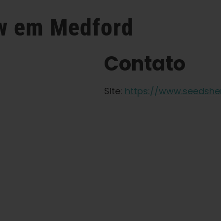
ow
em Medford
Contato
Site:
https://www.seedsh