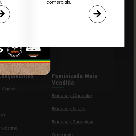
.
comerciais.
Lançamentos
Feminizada Mais
Vendida
o Caribe
Blueberry Cupcake
Blueberry Muffin
ies
Blueberry Pancakes
a Octane
Gazzurple