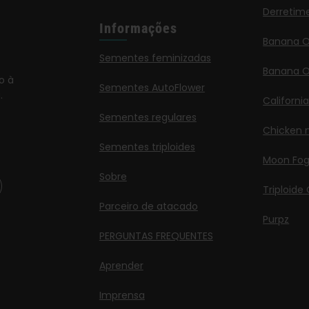
Derretim
Informações
Banana 
Sementes feminizadas
Banana O
o à
Sementes AutoFlower
.
Californi
Sementes regulares
Chicken n
Sementes triploides
Moon Fo
Sobre
Triploide
Parceiro de atacado
Purpz
PERGUNTAS FREQUENTES
Aprender
Imprensa