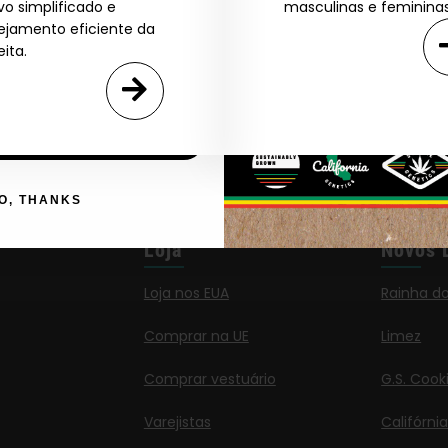
ivo simplificado e
masculinas e femininas
Agree & Enter
ejamento eficiente da
eita.
By clicking AGREE & ENTER, you confirm you are 18
years or older
GN ME UP!
O, THANKS
Loja
Novos 
Loja nos EUA
Rainha d
Comprar na UE
Limez
Comprar vestuário
G.S. Cook
Varejistas
Califórni