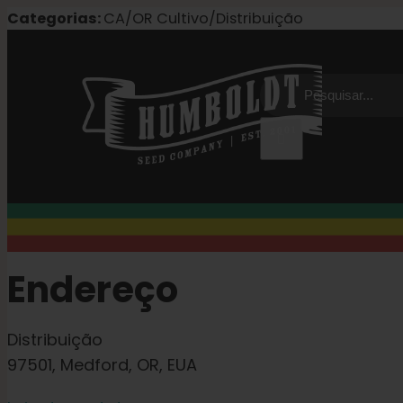
Pular
Categorias:
CA/OR Cultivo/Distribuição
para
o
Procurar
conteúdo
por:
Endereço
Distribuição
97501, Medford, OR, EUA