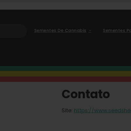
Sementes De Cannabis
Sementes P
Contato
Site:
https://www.seedsh