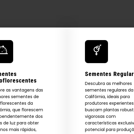
 Our Full
atalog.
mentes
Sementes Regula
oflorescentes
Descubra as melhores
ore as vantagens das
sementes regulares da
Are You Aged 18 Or Over?
eed catalog. Plus, get 10% off
ores sementes de
Califórnia, ideais para
florescentes da
produtores experiente
 be the first to know about new
The content and products of our website is reserved for
fórnia, que florescem
buscam plantas robust
those of legal age.
Please see Terms & Conditions.
exclusive offers, and more.
ependentemente dos
vigorosas com
by Entering You Are Confirming You're 21+
age_gap
I accept cookie settings and privacy policy
os de luz para obter
características exclusi
rnos mais rápidos,
potencial para produç