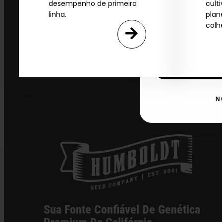
desempenho de primeira
cult
linha.
plan
colh
Email
SI
N
Sua Fonte Confiável De Genética