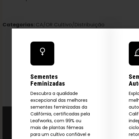
Categorias:
CA/OR Cultivo/Distribuição
Explore
2026 C
Sementes
Se
Feminizadas
Aut
Descubra a qualidade
Expl
Download our 2026 s
excepcional das melhores
melh
sementes feminizadas da
auto
your first order and
Califórnia, certificadas pela
Cali
product drops, 
Leafworks, com 99% ou
ind
*Our Site is For Users 21+ 
mais de plantas fêmeas
cicl
para um cultivo confiável e
reto
Name