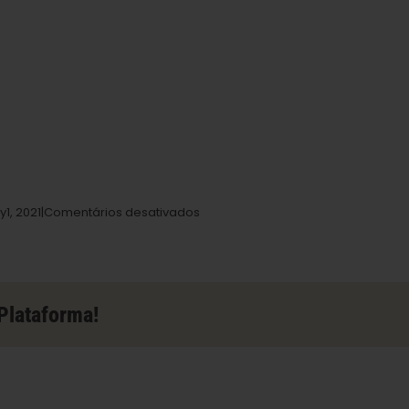
em
ry
1,
2021|
Comentários desativados
Seeds
Here
Now
Store
em
Plataforma!
Medford