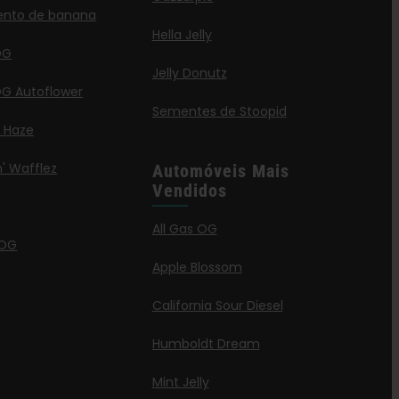
ento de banana
Hella Jelly
OG
Jelly Donutz
G Autoflower
Sementes de Stoopid
a Haze
' Wafflez
Automóveis Mais
Vendidos
g
All Gas OG
 OG
Apple Blossom
California Sour Diesel
Humboldt Dream
Mint Jelly