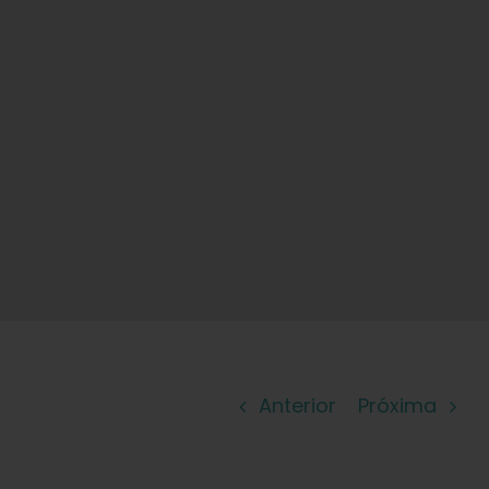
Aprender
Imprensa
Sobre
Caça ao feno
Preservando a genética caribenha
Contato
Anterior
Próxima
Loja