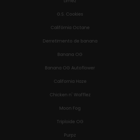
Limez
G.S. Cookies
Califórnia Octane
Derretimento de banana
Banana OG
Banana OG Autoflower
California Haze
Chicken n' Wafflez
Moon Fog
Triploide OG
Purpz