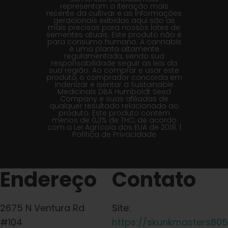
representam a iteração mais
recente da cultivar e as informações
geracionais exibidas aqui são as
mais precisas para nossos lotes de
sementes atuais. Este produto não é
para consumo humano. A cannabis
é uma planta altamente
regulamentada, sendo sua
responsabilidade seguir as leis da
sua região. Ao comprar e usar este
produto, o comprador concorda em
indenizar e isentar a Sustainable
Medicinals DBA Humboldt Seed
Company e suas afiliadas de
qualquer resultado relacionado ao
produto. Este produto contém
menos de 0,3% de THC, de acordo
com a Lei Agrícola dos EUA de 2018. |
Política de Privacidade
Endereço
Contato
2675 N Ventura Rd
Site:
#104
https://skunkmasters80