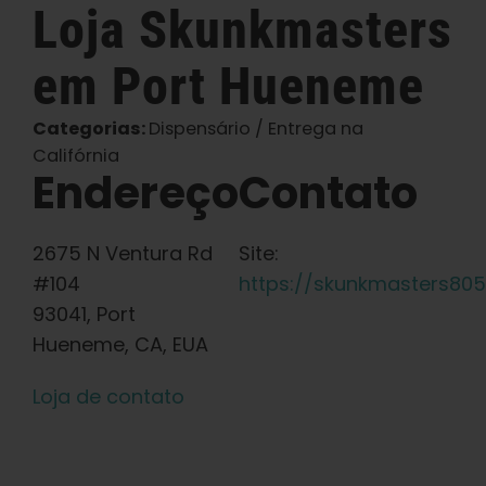
Loja
Skunkmasters
Português Brasileiro
em Port Hueneme
Procurar
por:
Categorias:
Dispensário / Entrega na
Califórnia
Endereço
Contato
2675 N Ventura Rd
Site:
#104
https://skunkmasters80
93041, Port
Hueneme, CA, EUA
Loja de contato