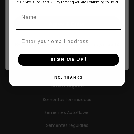
*Our Site is For Users 21+ by Entering You Are Confirming You're 21+
age_gap
I accept cookie settings and privacy policy
Loja
Name
Agree & Enter
Loja nos EUA
Comprar na UE
Email
By clicking AGREE & ENTER, you confirm you are 18
Comprar vestuário
years or older
SIGN ME UP!
Varejistas
NO, THANKS
Informações
Sementes feminizadas
Sementes AutoFlower
Sementes regulares