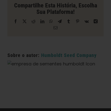
Hueneme
Compartilhe Esta História, Escolha
Sua Plataforma!
Facebook
X
Reddit
LinkedIn
WhatsApp
Telegrama
Tumblr
Pinterest
Vk
Xing
E-
mail
Sobre o autor:
Humboldt Seed Company