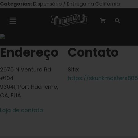
Pular
Categorias:
Dispensário / Entrega na Califórnia
para
o
Navegação
conteúdo
alternada
Colaboração com a Marley
Endereço
Contato
Sementes feminizadas
2675 N Ventura Rd
Site:
#104
https://skunkmasters80
Sementes autoflorescentes
93041, Port Hueneme,
CA, EUA
Sementes triploides
Loja de contato
Sementes para jardim