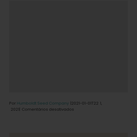
Por
Humboldt Seed Company
|2021-01-01T22
1,
em
2021|
Comentários desativados
Loja
Skunkmasters
em
Port