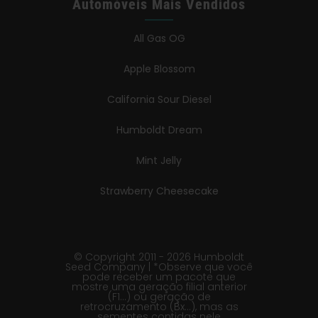
Automóveis Mais Vendidos
All Gas OG
Apple Blossom
California Sour Diesel
Humboldt Dream
Mint Jelly
Strawberry Cheesecake
© Copyright 2011 - 2026 Humboldt
Seed Company | *Observe que você
pode receber um pacote que
mostre uma geração filial anterior
(F1…) ou geração de
retrocruzamento (Bx…), mas as
sementes contidas nele