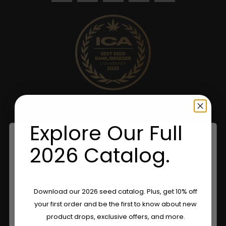
Explore Our Full
2026 Catalog.
Are You Aged 18 Or Over?
Download our 2026 seed catalog. Plus, get 10% off
your first order and be the first to know about new
The content and products of our website is reserved for
product drops, exclusive offers, and more.
those of legal age.
Please see Terms & Conditions.