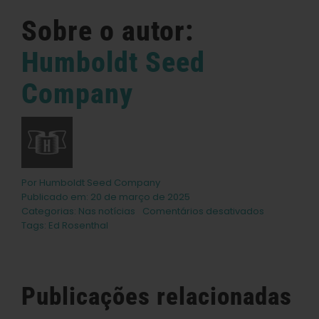
Sobre o autor:
Humboldt Seed
Company
Por
Humboldt Seed Company
Publicado em: 20 de março de 2025
em
Categorias:
Nas notícias
Comentários desativados
A
Tags:
Ed Rosenthal
coisa
mais
importante
sobre
Publicações relacionadas
a
cannabis