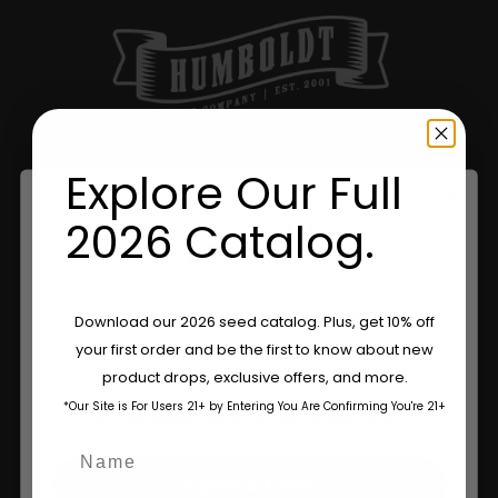
Explore Our Full
Sua Fonte Confiável De Genética
Premium Da Califórnia.
2026 Catalog.
A Humboldt Seed Company fornece sementes de
cannabis premiadas e de alto rendimento com
Are You Aged 18 Or Over?
Download our 2026 seed catalog. Plus, get 10% off
genética estável, práticas sustentáveis e dedicação à
your first order and be the first to know about new
preservação das melhores variedades da Califórnia.
The content and products of our website is reserved for
product drops, exclusive offers, and more.
those of legal age.
Please see Terms & Conditions.
*Our Site is For Users 21+ by Entering You Are Confirming You're 21+
age_gap
I accept cookie settings and privacy policy
Name
Agree & Enter