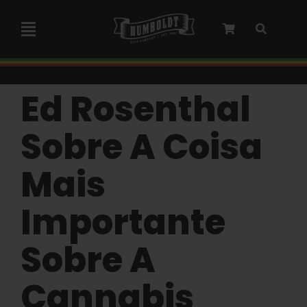
Pular
para
Navegação
o
alternada
conteúdo
Colaboração com a Marley
Ed Rosenthal
Sementes feminizadas
Sobre A Coisa
Mais
Sementes autoflorescentes
Importante
Sementes triploides
Sobre A
Sementes para jardim
Cannabis