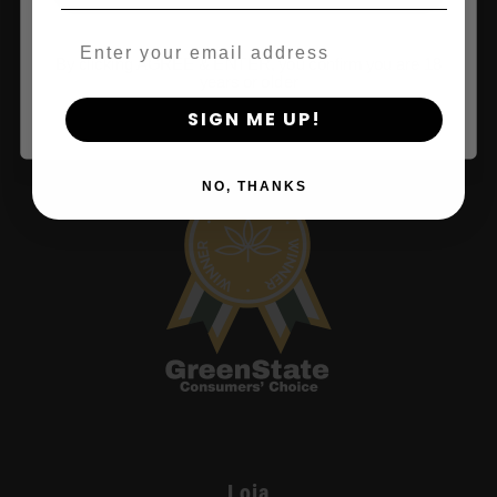
Email
By clicking AGREE & ENTER, you confirm you are 18
years or older
SIGN ME UP!
NO, THANKS
Loja