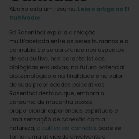
Aprender
Abaixo está um resumo.
Leia o artigo no El
Cultivador
Imprensa
Ed Rosenthal explora a relação
Sobre
multifacetada entre os seres humanos e a
cannabis. Ele se aprofunda nos aspectos
de seu cultivo, nas características
Caça ao feno
biológicas exclusivas, no futuro potencial
biotecnológico e na finalidade e no valor
Preservando a genética caribenha
de suas propriedades psicoativas.
Rosenthal destaca que, embora o
consumo de maconha possa
Contato
proporcionar experiências espirituais e
uma sensação de conexão com a
Loja
natureza,
o cultivo da cannabis
pode se
tornar uma atividade envolvente e