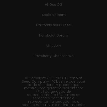
All Gas OG
Apple Blossom
California Sour Diesel
Humboldt Dream
Mint Jelly
Strawberry Cheesecake
© Copyright 2011 - 2026 Humboldt
Seed Company | *Observe que você
pode receber um pacote que
mostre uma geração filial anterior
(F1…) ou geração de
retrocruzamento (Bx…), mas as
sementes contidas nele
representam a iteração mais
recente da cultivar e as informações