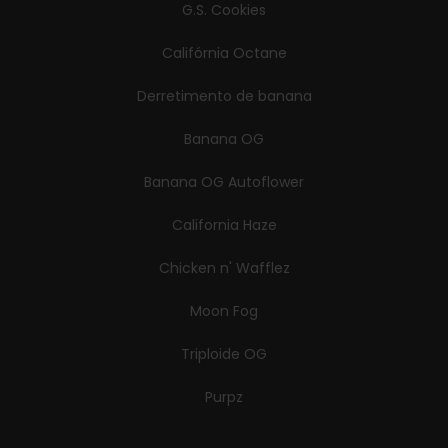
G.S. Cookies
Califórnia Octane
Derretimento de banana
Banana OG
Banana OG Autoflower
California Haze
Chicken n' Wafflez
Moon Fog
Triploide OG
Purpz