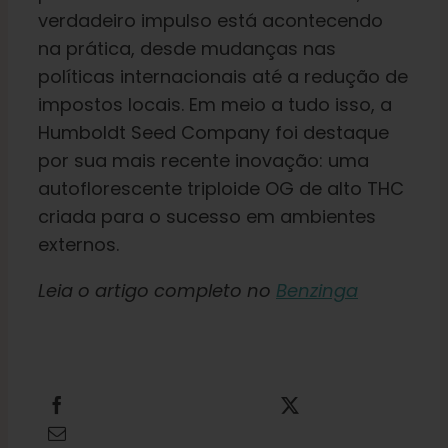
verdadeiro impulso está acontecendo
Aprender
na prática, desde mudanças nas
políticas internacionais até a redução de
Imprensa
impostos locais. Em meio a tudo isso, a
Humboldt Seed Company foi destaque
Sobre
por sua mais recente inovação: uma
autoflorescente triploide OG de alto THC
criada para o sucesso em ambientes
Caça ao feno
externos.
Preservando a genética caribenha
Leia o artigo completo no
Benzinga
Contato
Compartilhe isso
Tweet isso
Loja
Envie este e-mail