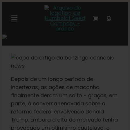
Pular
para
Navegação
o
alternada
conteúdo
Colaboração com a Marley
Sementes feminizadas
Sementes autoflorescentes
Depois de um longo período de
incertezas, as ações de maconha
finalmente deram um salto - graças, em
Sementes triploides
parte, à conversa renovada sobre a
reforma federal envolvendo Donald
Sementes para jardim
Trump. Embora a alta do mercado tenha
provocado um otimismo cauteloso, o