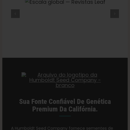
l —
Trump
O Que É O THCV? A Verdade
faz
af
Sobre A “maconha Dietética”,
os
Energia E A Sensação De Estar
estoques
Chapado — VICE
subirem,
a
fábrica
secreta
da
RAW,
mudança
globais
e
muito
mais
Sua Fonte Confiável De Genética
Premium Da Califórnia.
A Humboldt Seed Company fornece sementes de