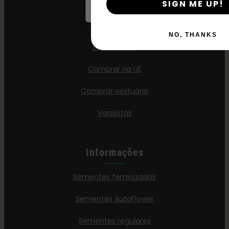
SIGN ME UP!
Loja
NO, THANKS
Loja nos EUA
Comprar na UE
Comprar vestuário
Varejistas
Informações
Sementes feminizadas
Sementes AutoFlower
Sementes regulares