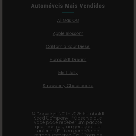
Automóveis Mais Vendidos
All Gas OG
Apple Blossom
California Sour Diesel
Humboldt Dream
Mint Jelly
Strawberry Cheesecake
© Copyright 2011 - 2026 Humboldt
Seed Company | *Observe que
você pode receber um pacote
que mostre uma geração filial
anterior (F1…) ou geração de
retrocruzamento (Bx…), mas as