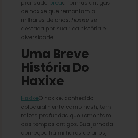
prensado
breu
a formas antigas
Português Brasileiro
de haxixe que remontam a
milhares de anos,
haxixe
se
destaca por sua rica história e
Procurar
por:
diversidade.
Uma Breve
História Do
Haxixe
Haxixe
O haxixe, conhecido
coloquialmente como hash, tem
raízes profundas que remontam
aos tempos antigos. Sua jornada
começou há milhares de anos,