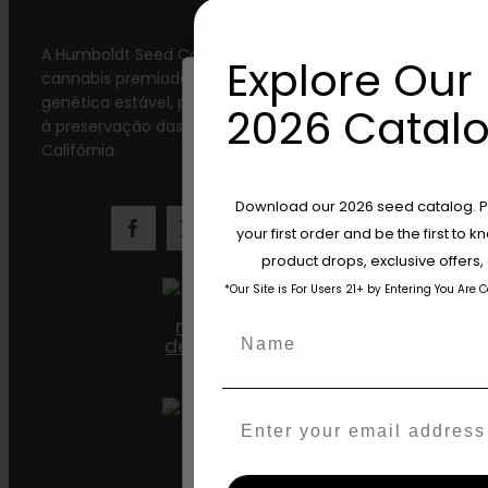
A Humboldt Seed Company fornece sementes de
Explore Our 
cannabis premiadas e de alto rendimento com
genética estável, práticas sustentáveis e dedicação
2026 Catalo
à preservação das melhores variedades da
Califórnia.
Are You Aged 18 Or 
Download our 2026 seed catalog. Plu
your first order and be the first to
The content and products of our website
product drops, exclusive offers
those of legal age.
Please see Terms 
*Our Site is For Users 21+ by Entering You Are 
age_gap
I accept cookie settings and pri
Name
Agree & Enter
Email
By clicking AGREE & ENTER, you conf
years or older