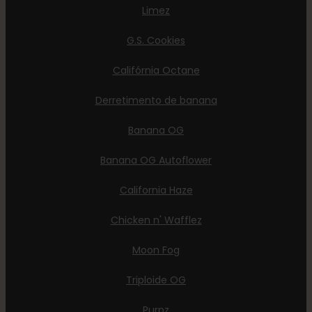
Limez
G.S. Cookies
Califórnia Octane
Derretimento de banana
Banana OG
Banana OG Autoflower
California Haze
Chicken n' Wafflez
Moon Fog
Triploide OG
Purpz