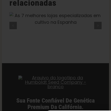
relacionadas
tipos
bonitos
de
As 9 Melhores Cafeterias De
hash
Amsterdã
Sua Fonte Confiável De Genética
Premium Da Califórnia.