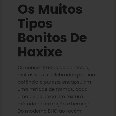
Os Muitos
Aprender
Tipos
Imprensa
Bonitos De
Sobre
Haxixe
Caça ao feno
Os concentrados de cannabis,
Preservando a genética caribenha
muitas vezes celebrados por sua
potência e pureza, encapsulam
uma miríade de formas, cada
Contato
uma delas única em textura,
método de extração e herança.
Loja
Do moderno BHO ao recém-