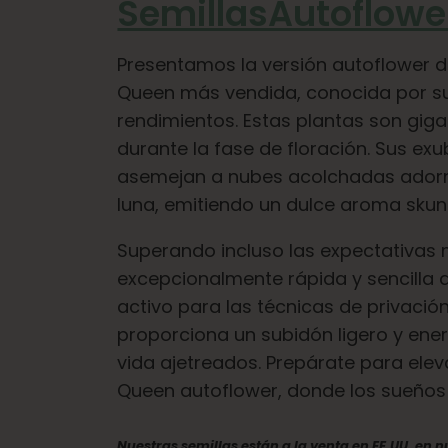
SemillasAutoflow
Presentamos la versión autoflower 
Queen más vendida, conocida por su
rendimientos. Estas plantas son gi
durante la fase de floración. Sus exu
asemejan a nubes acolchadas adorna
luna, emitiendo un dulce aroma skun
Superando incluso las expectativas
excepcionalmente rápida y sencilla de
activo para las técnicas de privación
proporciona un subidón ligero y ener
vida ajetreados. Prepárate para ele
Queen autoflower, donde los sueños 
Nuestras semillas están a la venta en EE.UU. en 