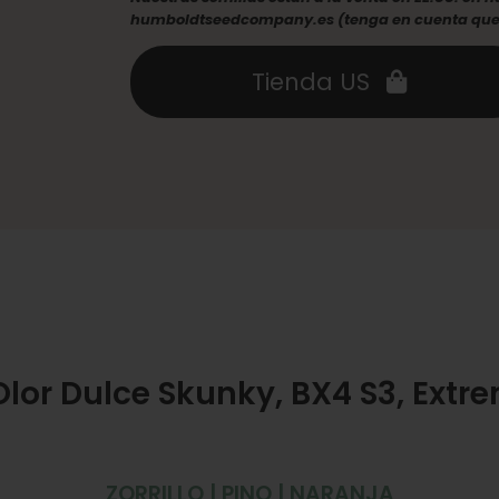
humboldtseedcompany.es (tenga en cuenta que s
Tienda US
Olor Dulce Skunky, BX4 S3, Ext
ZORRILLO | PINO | NARANJA