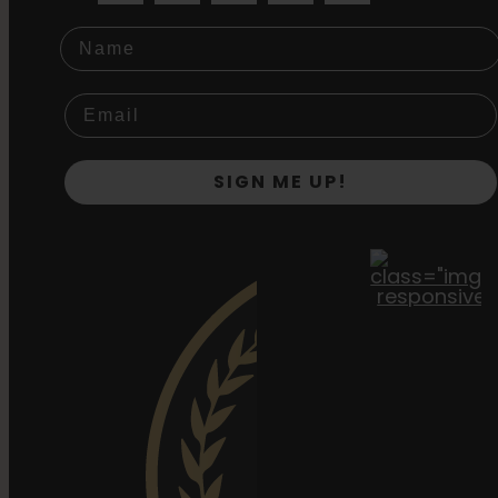
Name
SIGN ME UP!