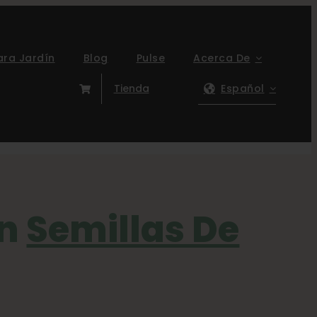
ara Jardín
Blog
Pulse
Acerca De
Tienda
Español
(hora del Pacífico)
en
Semillas De