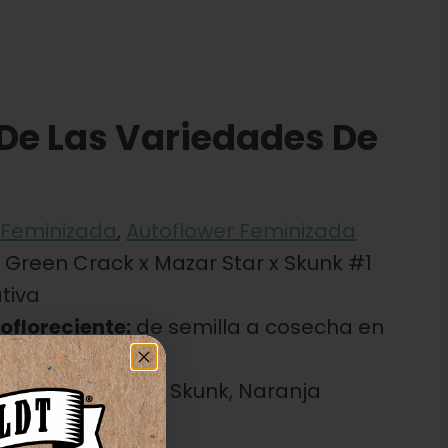
 De Las Variedades De
Feminizada
,
Autoflower Feminizada
:
Green Crack x Mazar Star x Skunk #1
tiva
ofloreciente:
de semilla a cosecha en
ma / Olor:
Dulce, Skunk, Naranja
gizante