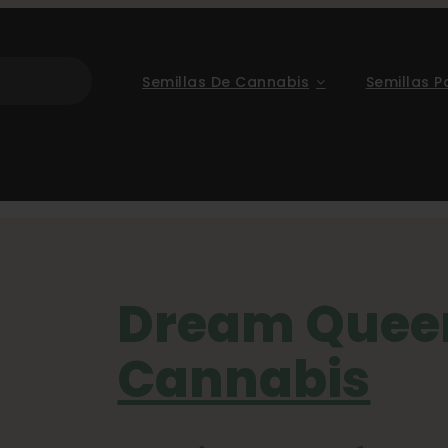
Semillas De Cannabis
Semillas P
 Seed Company
9 de marzo de 2026, 9:30:59 a. m. 
Dream Que
Cannabis