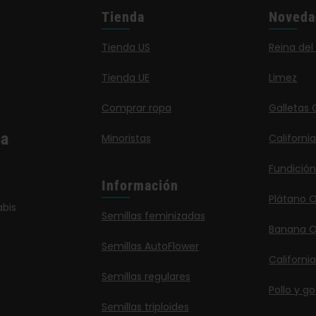
Tienda
Noveda
Tienda US
Reina del
Tienda UE
Limez
Comprar ropa
Galletas G
ca
Minoristas
Californi
Fundición
Información
Plátano 
bis
Semillas feminizadas
Banana O
Semillas AutoFlower
Californi
Semillas regulares
Pollo y go
Semillas triploides