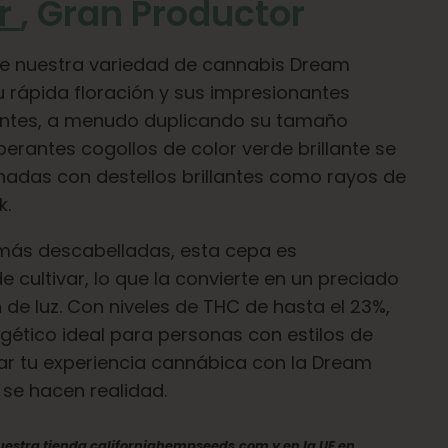
er
, Gran Productor
de nuestra variedad de cannabis Dream
 rápida floración y sus impresionantes
gantes, a menudo duplicando su tamaño
berantes cogollos de color verde brillante se
das con destellos brillantes como rayos de
k.
 más descabelladas, esta cepa es
 cultivar, lo que la convierte en un preciado
 de luz. Con niveles de THC de hasta el 23%,
gético ideal para personas con estilos de
var tu experiencia cannábica con la Dream
se hacen realidad.
nuestra tienda californiahempseeds.com y en la UE en