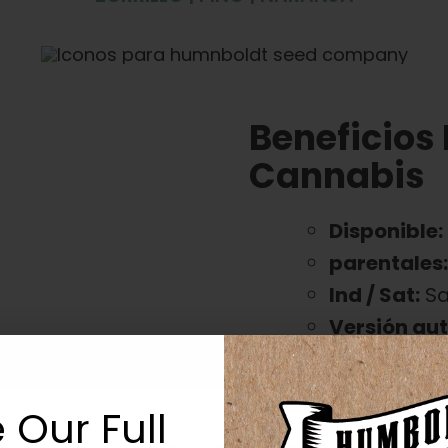
Beneficios
Cannabis
Disponible:
parentales
Ind / Sat:
Sa
Versión aut
100 días
Sabor / Aro
 Our Full
Efecto:
Ener