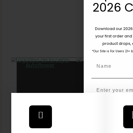
2026 C
Download our 2026 s
your first order and
product drops, 
*Our Site is For Users 21+ 
Name
100 DÍAS
Email
SI
N