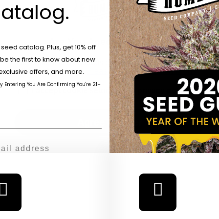
%THC:
23
atalog.
Característ
Are You Aged 18 Or Over?
eed catalog. Plus, get 10% off
 be the first to know about new
The content and products of our website is reserved for
those of legal age.
Please see Terms & Conditions.
exclusive offers, and more.
by Entering You Are Confirming You're 21+
age_gap
I accept cookie settings and privacy policy
Agree & Enter
By clicking AGREE & ENTER, you confirm you are 18
years or older
GN ME UP!
O, THANKS