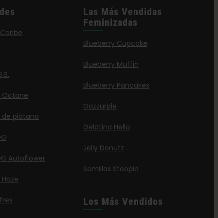
des
Las Más Vendidas
Feminizadas
 Caribe
Blueberry Cupcake
Blueberry Muffin
.S.
Blueberry Pancakes
a Octane
Gazzurple
 de plátano
Gelatina Hella
OG
Jelly Donutz
G Autoflower
Semillas Stoopid
a Haze
fres
Los Más Vendidos