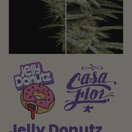
Aprenda
Pulse
Acerca de
Caza de fenotipos
Preservación de la genética caribeña
Póngase en contacto con
Tienda
Jelly Donutz