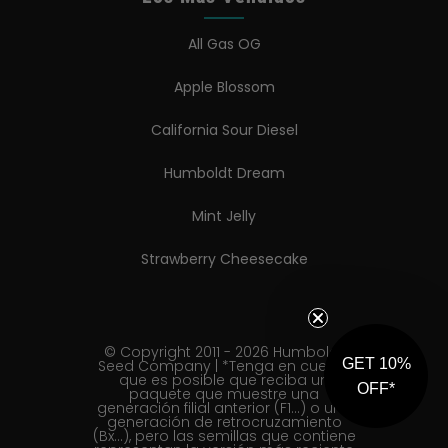
All Gas OG
Apple Blossom
California Sour Diesel
Humboldt Dream
Mint Jelly
Strawberry Cheesecake
© Copyright 2011 - 2026 Humboldt
GET 10%
Seed Company | *Tenga en cuenta
que es posible que reciba un
OFF*
paquete que muestre una
generación filial anterior (F1...) o una
generación de retrocruzamiento
(Bx...), pero las semillas que contiene