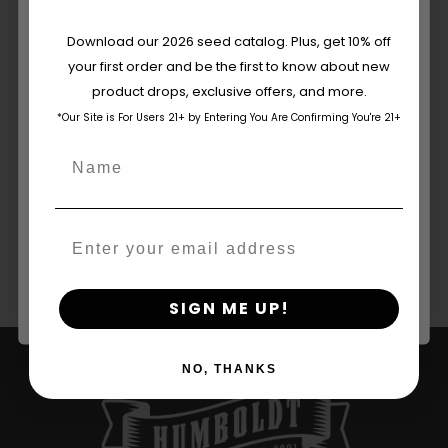
%THC:
25-30% Promedio 22-27%
Are You Aged 18 Or Over?
Download our 2026 seed catalog. Plus, get 10% off
CBG THCV
your first order and be the first to know about new
The content and products of our website is reserved for
Características:
Flores densas,
product drops, exclusive offers, and more.
those of legal age.
Please see Terms & Conditions.
escarchadas y productivas, colas
*Our Site is For Users 21+ by Entering You Are Confirming You're 21+
age_gap
I accept cookie settings and privacy policy
púrpura verdosas cubiertas de
Name
tricomas
Agree & Enter
Email
By clicking AGREE & ENTER, you confirm you are 18
years or older
SIGN ME UP!
NO, THANKS