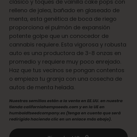
clásico y toques de vainilla cake pops con
Español
relleno de jalea, bañado en glaseado de
menta, esta genética de boca de riego
Buscar:
proporciona el pulmón de expansión
potente golpe que un conocedor de
cannabis requiere. Esta vigorosa y robusta
auto es una productora de 3-8 onzas en
promedio y requiere muy poco enrejado.
Haz que tus vecinos se pongan contentos
o empieza tu granja con una cosecha de
autos de menta helada.
Nuestras semillas están a la venta en EE.UU. en nuestra
tienda californiahempseeds.com y en la UE en
humboldtseedcompany.es (tenga en cuenta que será
redirigido haciendo clic en un enlace más abajo).