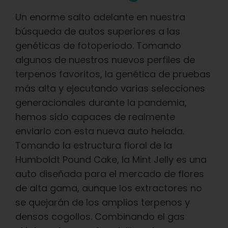
Aprenda
Un enorme salto adelante en nuestra
búsqueda de autos superiores a las
Pulse
genéticas de fotoperiodo. Tomando
algunos de nuestros nuevos perfiles de
Acerca de
terpenos favoritos, la genética de pruebas
más alta y ejecutando varias selecciones
Caza de fenotipos
generacionales durante la pandemia,
hemos sido capaces de realmente
enviarlo con esta nueva auto helada.
Preservación de la genética caribeña
Tomando la estructura floral de la
Humboldt Pound Cake, la Mint Jelly es una
Póngase en contacto con
auto diseñada para el mercado de flores
de alta gama, aunque los extractores no
Tienda
se quejarán de los amplios terpenos y
densos cogollos. Combinando el gas