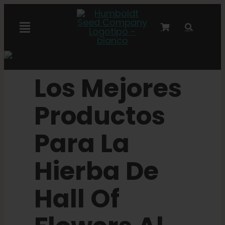
Ir
al
Alternar
contenido
navegación
Colaboración con Marley
Los Mejores
Semillas feminizadas
Productos
Semillas Autoflower
Para La
Hierba De
Semillas triploides
Hall Of
Semillas para jardín