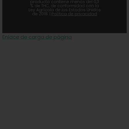
producto contiene menos del 0,3
% de THC, de conformidad con la
Ley Agrícola de los Estados Unidos
de 2018. |
Política de privacidad
Enlace de carga de página