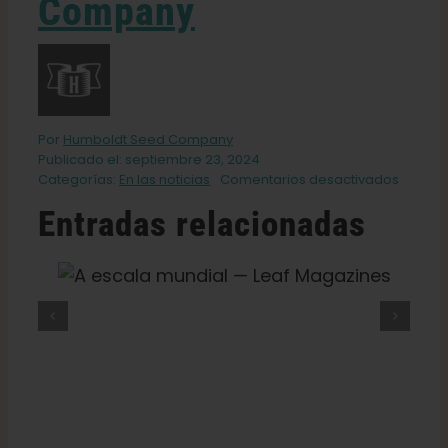
Company
Por
Humboldt Seed Company
Publicado el: septiembre 23, 2024
en
Categorías:
En las noticias
Comentarios desactivados
Greens
Entradas relacionadas
Hall
of
Flowers
Feature
f
¿Qué Es El THCV? La Verdad
Sobre La «hierba Dietética», La
Energía Y El Colocón — VICE