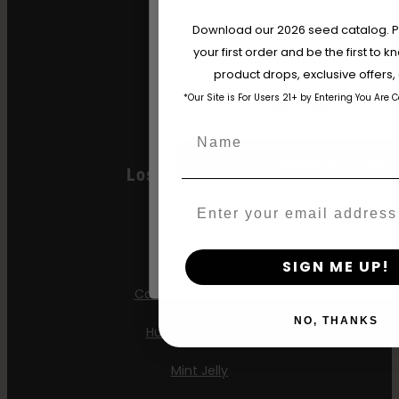
Are You Aged 18 Or 
Gelatina Hella
Download our 2026 seed catalog. Plu
your first order and be the first to
The content and products of our website
Jelly Donutz
product drops, exclusive offers
those of legal age.
Please see Terms 
*Our Site is For Users 21+ by Entering You Are 
Semillas Stoopid
age_gap
I accept cookie settings and pri
Name
Agree & Enter
Los Más Vendidos
Email
All Gas OG
By clicking AGREE & ENTER, you conf
years or older
Apple Blossom
SIGN ME UP!
California Sour Diesel
NO, THANKS
Humboldt Dream
Mint Jelly