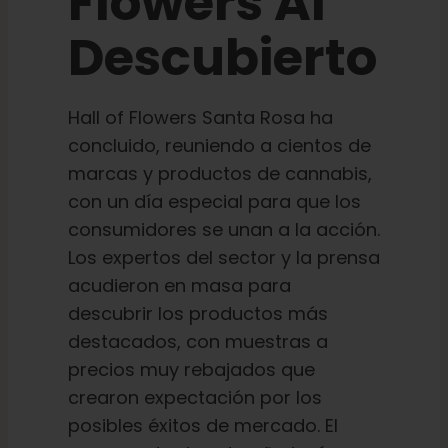
Flowers Al
Aprenda
Descubierto
Pulse
Hall of Flowers Santa Rosa ha
Acerca de
concluido, reuniendo a cientos de
marcas y productos de cannabis,
con un día especial para que los
Caza de fenotipos
consumidores se unan a la acción.
Los expertos del sector y la prensa
Preservación de la genética caribeña
acudieron en masa para
descubrir los productos más
destacados, con muestras a
Póngase en contacto con
precios muy rebajados que
crearon expectación por los
Tienda
posibles éxitos de mercado. El