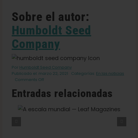
Sobre el autor:
Humboldt Seed
Company
Por
Humboldt Seed Company
Publicado el: marzo 22, 2021
Categorías:
En las noticias
on
Comments Off
Cultivo
Entradas relacionadas
de
oro
en
las
f
¿Qué Es El THCV? La Verdad
estribaciones
Sobre La «hierba Dietética», La
Energía Y El Colocón — VICE