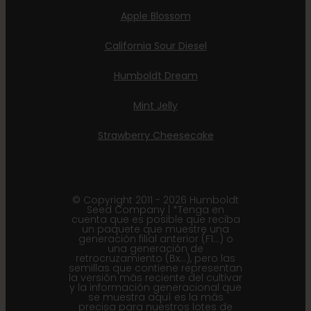
Apple Blossom
California Sour Diesel
Humboldt Dream
Mint Jelly
Strawberry Cheesecake
© Copyright 2011 - 2026 Humboldt
Seed Company | *Tenga en
cuenta que es posible que reciba
un paquete que muestre una
generación filial anterior (F1...) o
una generación de
retrocruzamiento (Bx...), pero las
semillas que contiene representan
la versión más reciente del cultivar
y la información generacional que
se muestra aquí es la más
precisa para nuestros lotes de