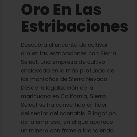
Oro En Las
Aprenda
Estribaciones
Pulse
Descubra el encanto de cultivar
oro en las estribaciones con Sierra
Acerca de
Select, una empresa de cultivo
enclavada en lo más profundo de
Caza de fenotipos
las montañas de Sierra Nevada.
Desde la legalización de la
Preservación de la genética caribeña
marihuana en California, Sierra
Select se ha convertido en líder
del sector del cannabis. El logotipo
Póngase en contacto con
de la empresa, en el que aparece
un minero con franela blandiendo
Tienda