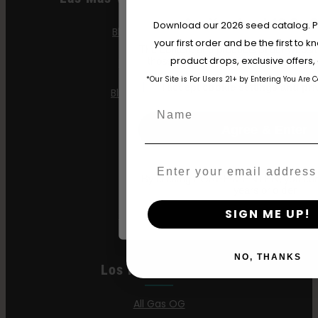
Are You Aged 18 Or 
Download our 2026 seed catalog. Plu
Blueberry Cupcake
your first order and be the first to
The content and products of our website
product drops, exclusive offers
Blueberry Muffin
those of legal age.
Please see Terms 
*Our Site is For Users 21+ by Entering You Are 
age_gap
I accept cookie settings and pri
Blueberry Pancakes
Name
Gazzurple
Agree & Enter
Gelatina Hella
Email
By clicking AGREE & ENTER, you conf
Jelly Donutz
years or older
SIGN ME UP!
Semillas Stoopid
NO, THANKS
Los Más Vendidos
All Gas OG