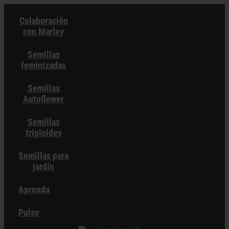
Ir
Colaboración
al
con Marley
contenido
Semillas
feminizadas
Semillas
Autoflower
Semillas
triploides
Semillas para
jardín
Aprenda
Pulse