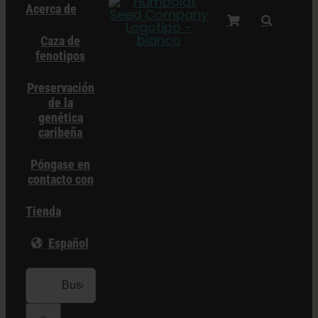
Acerca de
Caza de
fenotipos
Preservación
de la
genética
caribeña
Póngase en
contacto con
Tienda
Español
Buscar: