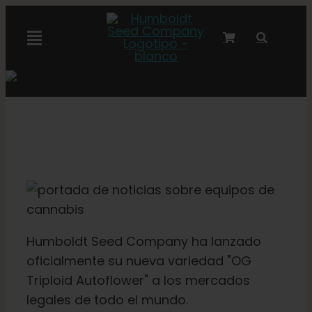
Ir
al
Alternar
contenido
navegación
Colaboración con Marley
Semillas feminizadas
Semillas Autoflower
Semillas triploides
Humboldt Seed Company ha lanzado
oficialmente su nueva variedad "OG
Semillas para jardín
Triploid Autoflower" a los mercados
legales de todo el mundo.