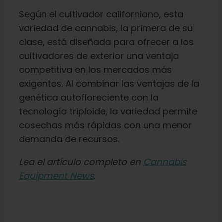
Aprenda
Según el cultivador californiano, esta
variedad de cannabis, la primera de su
Pulse
clase, está diseñada para ofrecer a los
cultivadores de exterior una ventaja
competitiva en los mercados más
Acerca de
exigentes. Al combinar las ventajas de la
genética autofloreciente con la
Caza de fenotipos
tecnología triploide, la variedad permite
cosechas más rápidas con una menor
Preservación de la genética caribeña
demanda de recursos.
Lea el artículo completo en
Cannabis
Póngase en contacto con
Equipment News
.
Tienda