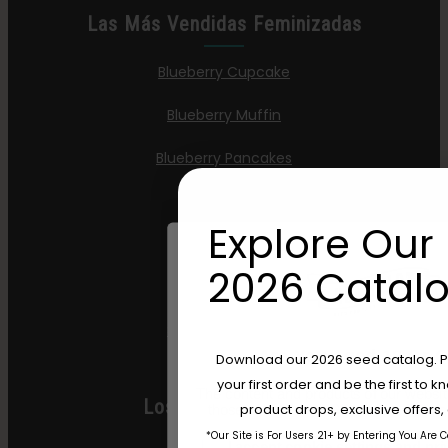
Las Más Vendidas Feminizadas
Blueberry Cupcake
Blueberry Muffin
Blueberry Pancakes
Gazzurple
Explore Our 
Gelatina Hella
2026 Catalo
Jelly Donutz
Semillas Stoopid
Are You Aged 18 Or 
Download our 2026 seed catalog. Plu
your first order and be the first to
The content and products of our website
Los Más Vendidos
product drops, exclusive offers
those of legal age.
Please see Terms 
*Our Site is For Users 21+ by Entering You Are 
age_gap
I accept cookie settings and pri