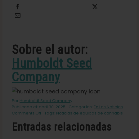
Compartir
Twittear
Español
Enviar por correo electrónico
Buscar:
Sobre el autor:
Humboldt Seed
Company
Por
Humboldt Seed Company
Publicado el: abril 30, 2025
Categorías:
En Las Noticias
on
Comments Off
Tags:
Noticias de equipos de cannabis
Humboldt
Entradas relacionadas
Seed
Company
lanza