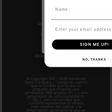
All Gas OG
Name
Apple Blossom
Agree & Enter
California Sour Diesel
Email
By clicking AGREE & ENTER, you conf
Humboldt Dream
years or older
SIGN ME UP!
Mint Jelly
Strawberry Cheesecake
NO, THANKS
© Copyright 2011 - 2026 Humboldt
Seed Company | *Tenga en cuenta
que es posible que reciba un
paquete que muestre una
generación filial anterior (F1...) o una
generación de retrocruzamiento
(Bx...), pero las semillas que
contiene representan la versión
más reciente del cultivar y la
información generacional que se