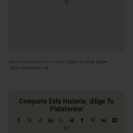
Por
Humboldt Seed Company
|2021-01-01T19
001
de
on
2021
Comments Off
Tienda
BARC
Collective
en
Los
Comparte Esta Historia, ¡elige Tu
Angeles
Plataforma!
Facebook
X
Reddit
LinkedIn
WhatsApp
Telegrama
Tumblr
Pinterest
Vk
Xing
Correo
electrónico