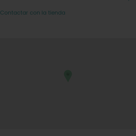
Aprenda
Contactar con la tienda
Pulse
Acerca de
Caza de fenotipos
Preservación de la genética caribeña
Póngase en contacto con
Tienda