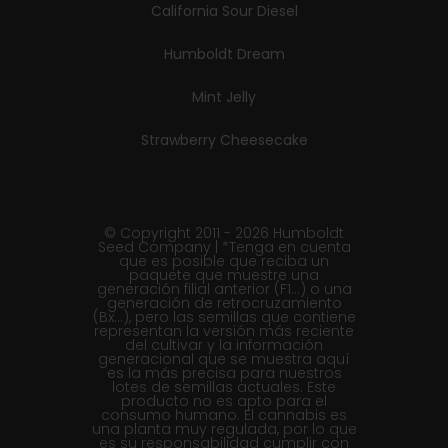
California Sour Diesel
Humboldt Dream
Mint Jelly
Strawberry Cheesecake
© Copyright 2011 - 2026 Humboldt
Seed Company | *Tenga en cuenta
que es posible que reciba un
paquete que muestre una
generación filial anterior (F1...) o una
generación de retrocruzamiento
(Bx...), pero las semillas que contiene
representan la versión más reciente
del cultivar y la información
generacional que se muestra aquí
es la más precisa para nuestros
lotes de semillas actuales. Este
producto no es apto para el
consumo humano. El cannabis es
una planta muy regulada, por lo que
es su responsabilidad cumplir con