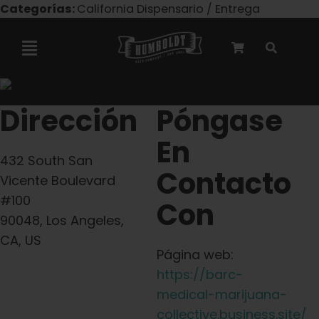
Ir
Categorías:
California Dispensario / Entrega
al
contenido
Alternar
navegación
Colaboración con Marley
Dirección
Póngase
En
Semillas feminizadas
432 South San
Contacto
Vicente Boulevard
Semillas Autoflower
#100
Con
90048, Los Angeles,
CA, US
Semillas triploides
Página web:
https://barc-
Semillas para jardín
medical-marijuana-
collective.business.site/