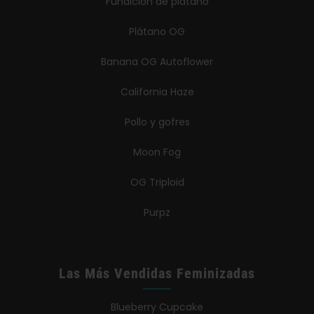
Fundición de plátano
Plátano OG
Banana OG Autoflower
California Haze
Pollo y gofres
Moon Fog
OG Triploid
Purpz
Las Más Vendidas Feminizadas
Blueberry Cupcake