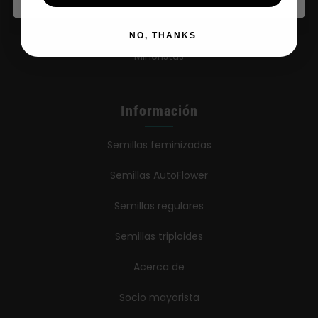
Comprar ropa
NO, THANKS
Minoristas
Información
Semillas feminizadas
Semillas AutoFlower
Semillas regulares
Semillas triploides
Acerca de
Socio mayorista