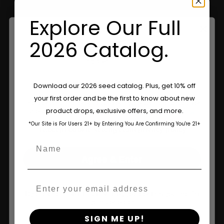
Explore Our Full
2026 Catalog.
Are You Aged 18 Or Over?
Download our 2026 seed catalog. Plus, get 10% off
your first order and be the first to know about new
The content and products of our website is reserved for
product drops, exclusive offers, and more.
those of legal age.
Please see Terms & Conditions.
*Our Site is For Users 21+ by Entering You Are Confirming You're 21+
age_gap
I accept cookie settings and privacy policy
Name
Agree & Enter
Tienda
Email
By clicking AGREE & ENTER, you confirm you are 18
Tienda US
years or older
SIGN ME UP!
Tienda UE