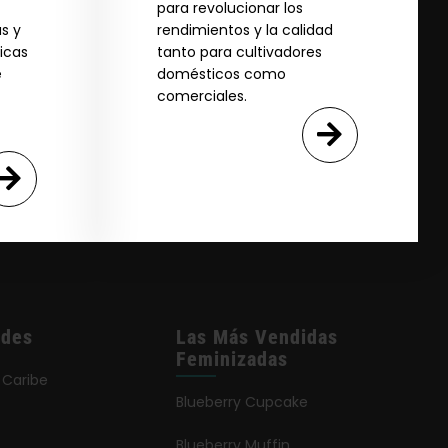
para revolucionar los
s y
rendimientos y la calidad
icas
tanto para cultivadores
e
domésticos como
comerciales.
ades
Las Más Vendidas
Feminizadas
 Caribe
Blueberry Cupcake
Blueberry Muffin