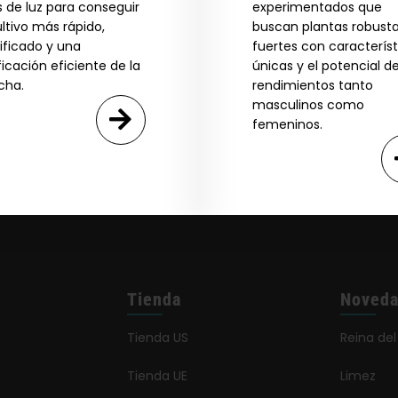
s de luz para conseguir
experimentados que
GN ME UP!
ltivo más rápido,
buscan plantas robusta
ificado y una
fuertes con característ
ficación eficiente de la
únicas y el potencial d
O, THANKS
cha.
rendimientos tanto
masculinos como
femeninos.
Tienda
Noved
Tienda US
Reina del
Tienda UE
Limez