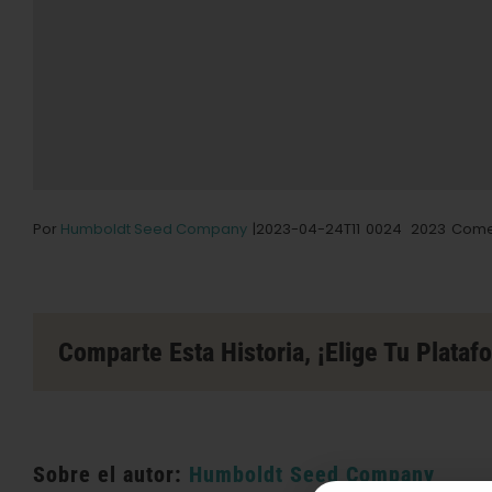
Por
Humboldt Seed Company
|2023-04-24T11
0024
2023
Come
Comparte Esta Historia, ¡elige Tu Plataf
Sobre el autor:
Humboldt Seed Company