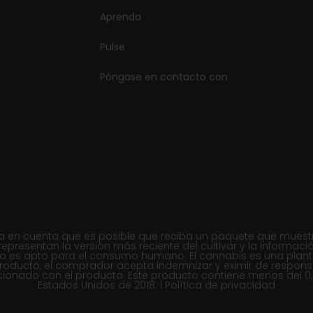
Aprenda
Pulse
Póngase en contacto con
en cuenta que es posible que reciba un paquete que muestre un
e representan la versión más reciente del cultivar y la inform
 no es apto para el consumo humano. El cannabis es una plant
te producto, el comprador acepta indemnizar y eximir de respo
cionado con el producto. Este producto contiene menos del 0,
Estados Unidos de 2018. |
Política de privacidad