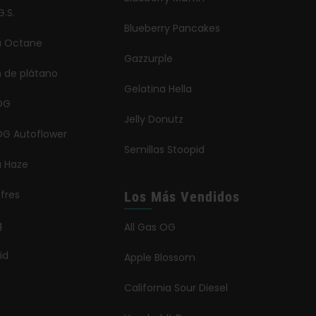
G.S.
Blueberry Pancakes
ia Octane
Gazzurple
n de plátano
Gelatina Hella
OG
Jelly Donutz
G Autoflower
Semillas Stoopid
a Haze
ofres
Los Más Vendidos
g
All Gas OG
id
Apple Blossom
California Sour Diesel