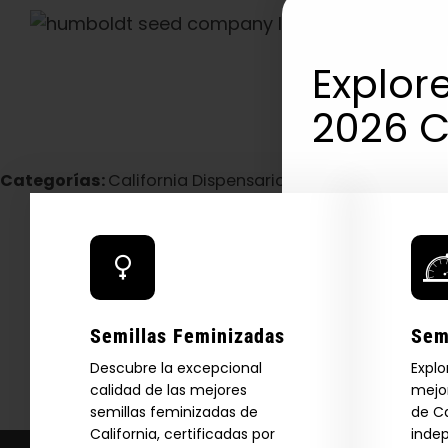
Explore
2026 C
Categorías:
California Dispensario / Entrega
Download our 2026 s
your first order and
product drops, 
*Our Site is For Users 21+ 
Name
Semillas Feminizadas
Sem
Descubre la excepcional
Explo
calidad de las mejores
mejor
Email
semillas feminizadas de
de Ca
California, certificadas por
inde