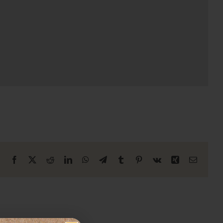
Facebook
X
Reddit
LinkedIn
WhatsApp
Telegrama
Tumblr
Pinterest
Vk
Xing
Correo
electrón