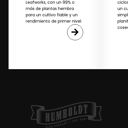
Leafworks, con un 99% o
ciclo
SI
más de plantas hembra
un cu
para un cultivo fiable y un
simpl
rendimiento de primer nivel.
plani
N
cose