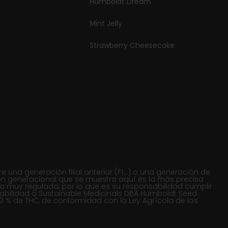
Humboldt Dream
Mint Jelly
Strawberry Cheesecake
a generación filial anterior (F1...) o una generación de
ación generacional que se muestra aquí es la más precisa
a muy regulada, por lo que es su responsabilidad cumplir
nsabilidad a Sustainable Medicinals DBA Humboldt Seed
3 % de THC, de conformidad con la Ley Agrícola de los