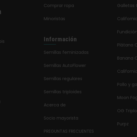
Comprar ropa
Galletas 
a
Minoristas
Californ
Fundició
Información
is
Plátano 
Semillas feminizadas
Banana O
Semillas AutoFlower
Californi
Semillas regulares
Pollo y g
Semillas triploides
Moon Fo
Acerca de
OG Triplo
Socio mayorista
Purpz
PREGUNTAS FRECUENTES