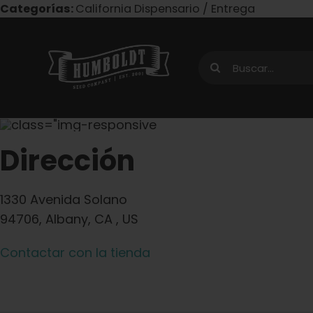
Ir
Categorías:
California Dispensario / Entrega
al
contenido
Buscar:
Dirección
1330 Avenida Solano
94706, Albany, CA , US
Contactar con la tienda