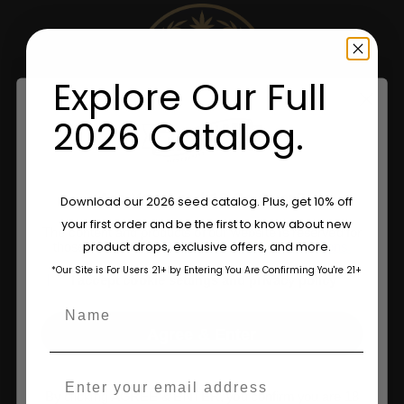
Explore Our Full
2026 Catalog.
Are You Aged 18 Or Over?
Download our 2026 seed catalog. Plus, get 10% off
your first order and be the first to know about new
The content and products of our website is reserved for
product drops, exclusive offers, and more.
those of legal age.
Please see Terms & Conditions.
*Our Site is For Users 21+ by Entering You Are Confirming You're 21+
age_gap
I accept cookie settings and privacy policy
Name
Agree & Enter
Email
By clicking AGREE & ENTER, you confirm you are 18