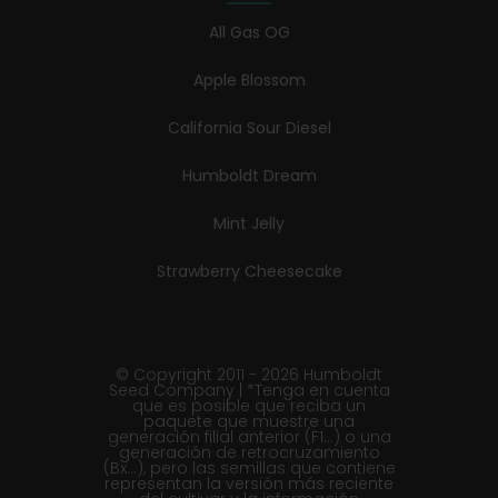
All Gas OG
Apple Blossom
California Sour Diesel
Humboldt Dream
Mint Jelly
Strawberry Cheesecake
© Copyright 2011 - 2026 Humboldt
Seed Company | *Tenga en cuenta
que es posible que reciba un
paquete que muestre una
generación filial anterior (F1...) o una
generación de retrocruzamiento
(Bx...), pero las semillas que contiene
representan la versión más reciente