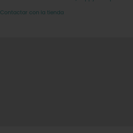
Aprenda
Contactar con la tienda
Pulse
Acerca de
Caza de fenotipos
Preservación de la genética caribeña
Póngase en contacto con
Tienda