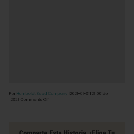
Por
Humboldt Seed Company
|2021-01-01T21
001
de
on
2021
Comments Off
Happy
Hemp
Dispensario
de
Marihuana
Comparte Esta Historia, ¡elige Tu