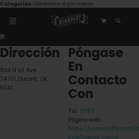
Ir
Categorías:
Oklahoma al por menor
al
contenido
Alternar
navegación
Colaboración con Marley
Dirección
Póngase
En
Semillas feminizadas
504 N 1st Ave
Contacto
74701, Durant, OK,
Semillas Autoflower
EEUU
Con
Semillas triploides
Tel.:
5353
Página web:
Semillas para jardín
https://www.leafly.com/
info/happy-hemp