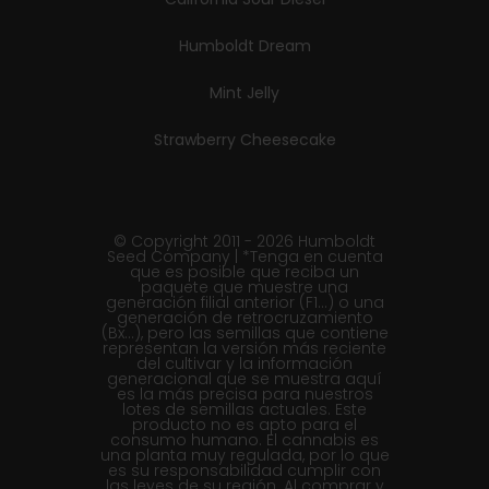
Humboldt Dream
Mint Jelly
Strawberry Cheesecake
© Copyright 2011 - 2026 Humboldt
Seed Company | *Tenga en cuenta
que es posible que reciba un
paquete que muestre una
generación filial anterior (F1...) o una
generación de retrocruzamiento
(Bx...), pero las semillas que contiene
representan la versión más reciente
del cultivar y la información
generacional que se muestra aquí
es la más precisa para nuestros
lotes de semillas actuales. Este
producto no es apto para el
consumo humano. El cannabis es
una planta muy regulada, por lo que
es su responsabilidad cumplir con
las leyes de su región. Al comprar y