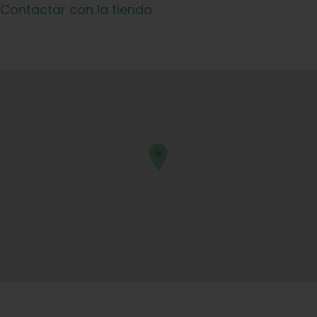
Contactar con la tienda
Aprenda
Pulse
Acerca de
Caza de fenotipos
Preservación de la genética caribeña
Póngase en contacto con
Tienda