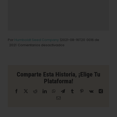
Por
Humboldt Seed Company
|2021-08-16T20
0016 de
en
2021
Comentarios desactivados
Tienda
de
soluciones
de
cultivo
Comparte Esta Historia, ¡elige Tu
moderno
Plataforma!
en
Atoka
Facebook
X
Reddit
LinkedIn
WhatsApp
Telegrama
Tumblr
Pinterest
Vk
Xing
Correo
electrónico