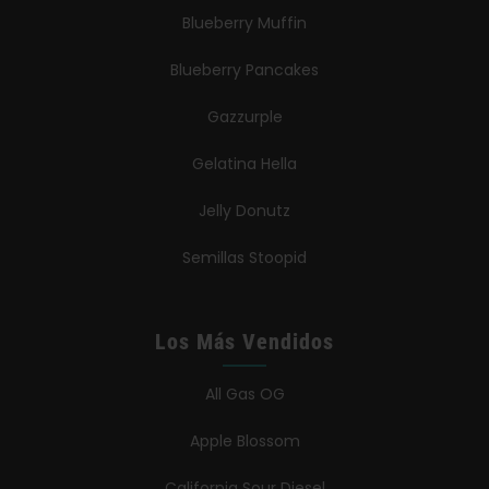
Blueberry Muffin
Blueberry Pancakes
Gazzurple
Gelatina Hella
Jelly Donutz
Semillas Stoopid
Los Más Vendidos
All Gas OG
Apple Blossom
California Sour Diesel