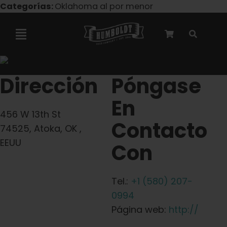
Ir
Categorías:
Oklahoma al por menor
al
contenido
Alternar
navegación
Colaboración con Marley
Dirección
Póngase
En
Semillas feminizadas
456 W 13th St
Contacto
74525, Atoka, OK ,
Semillas Autoflower
EEUU
Con
Semillas triploides
Tel.:
+1 (580) 207-
0994
Semillas para jardín
Página web:
http://