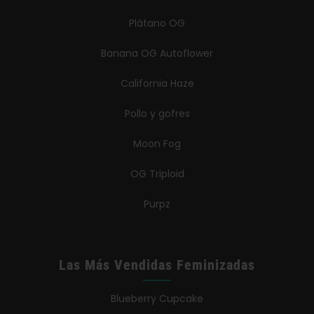
Plátano OG
Banana OG Autoflower
California Haze
Pollo y gofres
Moon Fog
OG Triploid
Purpz
Las Más Vendidas Feminizadas
Blueberry Cupcake