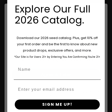
Explore Our Full
2026 Catalog.
Are You Aged 18 Or Over?
Download our 2026 seed catalog. Plus, get 10% off
your first order and be the first to know about new
The content and products of our website is reserved for
product drops, exclusive offers, and more.
those of legal age.
Please see Terms & Conditions.
*Our Site is For Users 21+ by Entering You Are Confirming You're 21+
age_gap
I accept cookie settings and privacy policy
Name
Agree & Enter
Tienda
Email
By clicking AGREE & ENTER, you confirm you are 18
Tienda US
years or older
SIGN ME UP!
Tienda UE