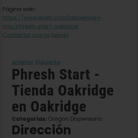
Semillas para jardín
Página web:
https://www.leafly.com/dispensary-
Aprenda
info/phresh-start-oakridge
Contactar con la tienda
Pulse
Anterior
Siguiente
Acerca de
Phresh Start -
Caza de fenotipos
Tienda
Oakridge
en Oakridge
Preservación de la genética caribeña
Categorías:
Oregon Dispensario
Póngase en contacto con
Dirección