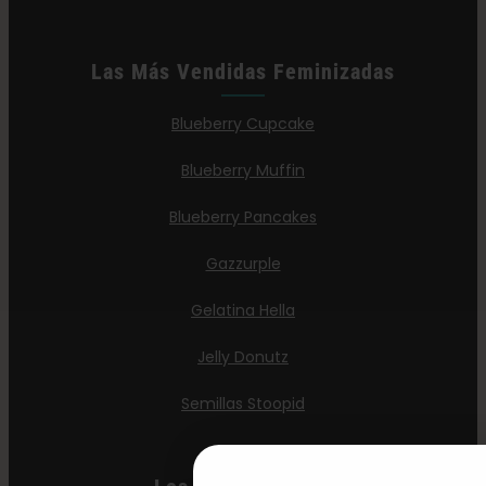
Las Más Vendidas Feminizadas
Blueberry Cupcake
Blueberry Muffin
Blueberry Pancakes
Gazzurple
Gelatina Hella
Jelly Donutz
Semillas Stoopid