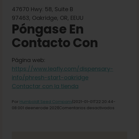
Tienda
47670 Hwy. 58, Suite B
97463, Oakridge, OR, EEUU
Póngase En
Español
Contacto Con
Buscar:
Página web:
https://www.leafly.com/dispensary-
info/phresh-start-oakridge
Contactar con la tienda
Por
Humboldt Seed Company
|2021-01-01T22
:20:44-
en
08:
001 de
enero
de
2021|
Comentarios desactivados
Phresh
Start
-
Tienda
Oakridge