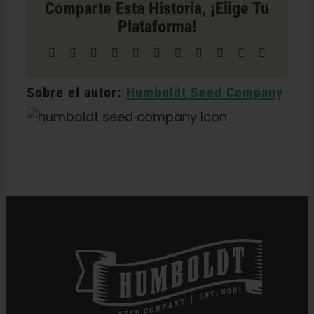
Comparte Esta Historia, ¡elige Tu
en
Plataforma!
Oakridge
Facebook
X
Reddit
LinkedIn
WhatsApp
Telegrama
Tumblr
Pinterest
Vk
Xing
Correo
electrónico
Sobre el autor:
Humboldt Seed Company
Categorías:
Oregon Dispensario