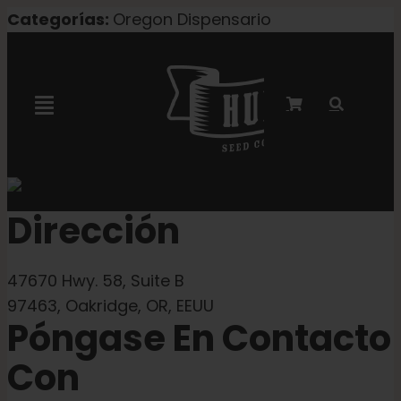
Ir
Categorías:
Oregon Dispensario
al
contenido
Alternar
navegación
Colaboración con Marley
Dirección
Semillas feminizadas
47670 Hwy. 58, Suite B
Semillas Autoflower
97463, Oakridge, OR, EEUU
Póngase En Contacto
Semillas triploides
Con