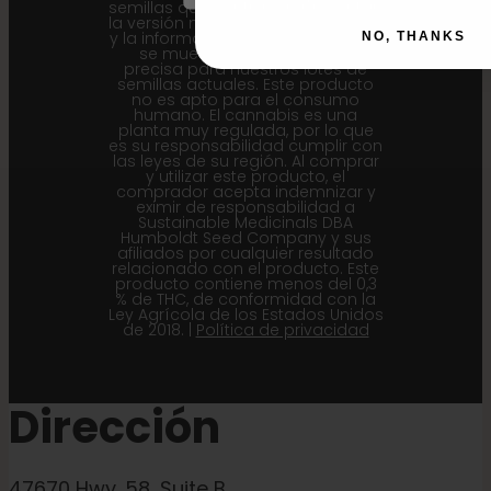
semillas que contiene representan
la versión más reciente del cultivar
y la información generacional que
NO, THANKS
se muestra aquí es la más
precisa para nuestros lotes de
semillas actuales. Este producto
no es apto para el consumo
humano. El cannabis es una
planta muy regulada, por lo que
es su responsabilidad cumplir con
las leyes de su región. Al comprar
y utilizar este producto, el
comprador acepta indemnizar y
eximir de responsabilidad a
Sustainable Medicinals DBA
Humboldt Seed Company y sus
afiliados por cualquier resultado
relacionado con el producto. Este
producto contiene menos del 0,3
% de THC, de conformidad con la
Ley Agrícola de los Estados Unidos
de 2018. |
Política de privacidad
Dirección
47670 Hwy. 58, Suite B