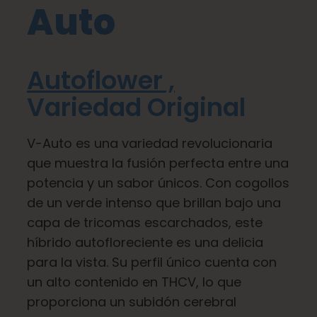
Auto
Aprenda
Autoflower ,
Pulse
Variedad Original
Acerca de
V-Auto es una variedad revolucionaria
que muestra la fusión perfecta entre una
Caza de fenotipos
potencia y un sabor únicos. Con cogollos
de un verde intenso que brillan bajo una
Preservación de la genética caribeña
capa de tricomas escarchados, este
híbrido autofloreciente es una delicia
para la vista. Su perfil único cuenta con
Póngase en contacto con
un alto contenido en THCV, lo que
proporciona un subidón cerebral
Tienda