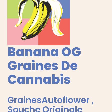
Français
Recherche
de
:
Banana OG
Graines De
Cannabis
GrainesAutoflower
,
Souche Originale