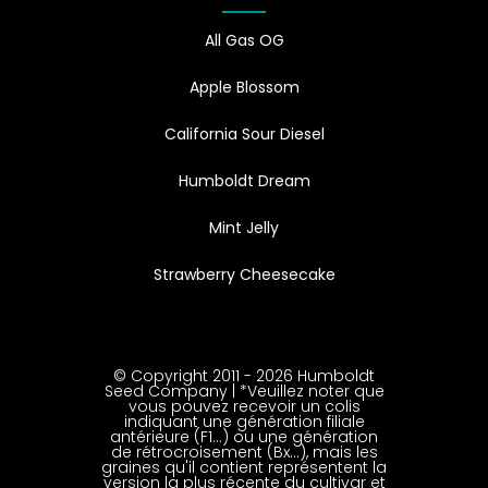
All Gas OG
Apple Blossom
California Sour Diesel
Humboldt Dream
Mint Jelly
Strawberry Cheesecake
© Copyright 2011 - 2026 Humboldt
Seed Company | *Veuillez noter que
vous pouvez recevoir un colis
indiquant une génération filiale
antérieure (F1…) ou une génération
de rétrocroisement (Bx…), mais les
graines qu'il contient représentent la
version la plus récente du cultivar et