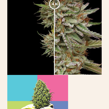
Apprendre
Presse
A propos de
Chasse au phéno
Préserver le patrimoine génétique des
Caraïbes
Contact
Boutique