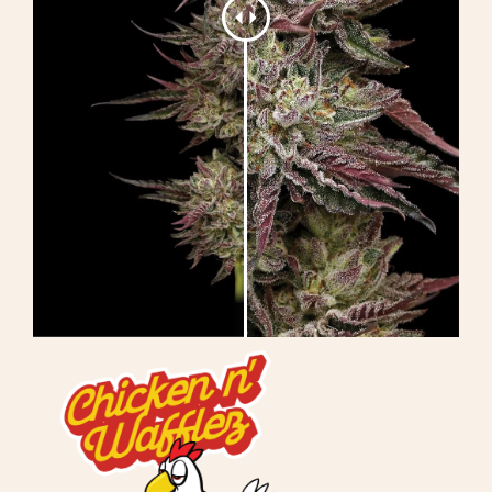
Apprendre
Presse
A propos de
Chasse au phéno
Préserver le patrimoine génétique des
Caraïbes
Contact
Boutique