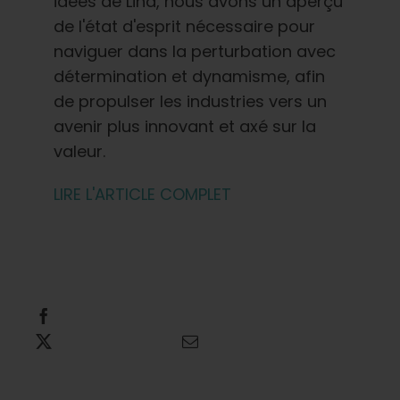
idées de Lind, nous avons un aperçu
de l'état d'esprit nécessaire pour
naviguer dans la perturbation avec
détermination et dynamisme, afin
de propulser les industries vers un
avenir plus innovant et axé sur la
valeur.
LIRE L'ARTICLE COMPLET
Partager cette information
Tweet this
Envoyer un courriel