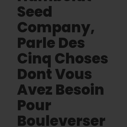
Apprendre
Seed
Presse
Company,
Parle Des
A propos de
Cinq Choses
Chasse au phéno
Dont Vous
Préserver le patrimoine génétique des
Caraïbes
Avez Besoin
Contact
Pour
Boutique
Bouleverser