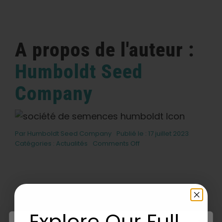
A propos de l'auteur :
Humboldt Seed
Company
Par
Humboldt Seed Company
Publié le : 17 juillet 2023
on
Catégories :
Actualités
Comments Off
Meet
The
Disruptors
Articles connexes
Explore Our Full