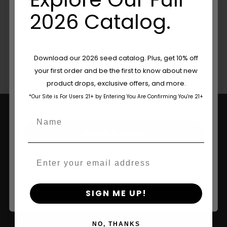
f
Qu'est-Ce Que Le THCV ? La
Vérité Sur Le « Cannabis Minceur
2026 Catalog.
», L'énergie Et Les Effets
Psychotropes — VICE
Are You Aged 18 Or Over?
Download our 2026 seed catalog. Plus, get 10% off
your first order and be the first to know about new
The content and products of our website is reserved for
product drops, exclusive offers, and more.
those of legal age.
Please see Terms & Conditions.
*Our Site is For Users 21+ by Entering You Are Confirming You're 21+
age_gap
I accept cookie settings and privacy policy
Name
Agree & Enter
Email
By clicking AGREE & ENTER, you confirm you are 18
years or older
SIGN ME UP!
Votre Source De Confiance Pour Les
Produits Génétiques Californiens De
NO, THANKS