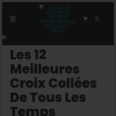
Skip
to
content
Toggle
Navigation
Collaboration avec Marley
Les 12
Semences féminisées
Meilleures
Graines Autoflower
Croix Collées
Semences triploïdes
De Tous Les
Temps
Graines de jardin