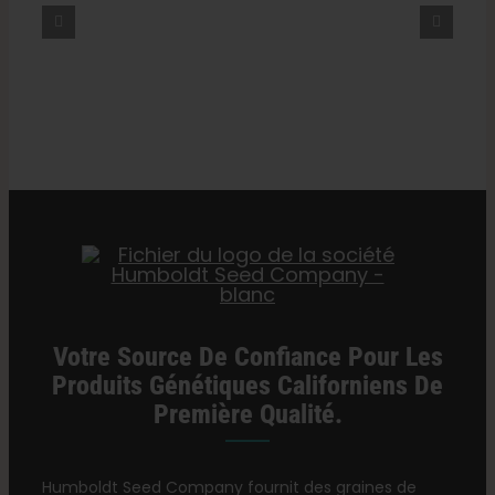
All
Vérité Sur Le « Cannabis
Time
Minceur », L'énergie Et Les
(Les
12
Effets Psychotropes — VICE
meilleurs
croisements
de
tous
les
temps)
Votre Source De Confiance Pour Les
Produits Génétiques Californiens De
Première Qualité.
Humboldt Seed Company fournit des graines de