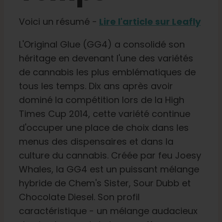
Apprendre
Voici un résumé -
Lire l'article sur Leafly
L'Original Glue (GG4) a consolidé son
Presse
héritage en devenant l'une des variétés
de cannabis les plus emblématiques de
A propos de
tous les temps. Dix ans après avoir
dominé la compétition lors de la High
Chasse au phéno
Times Cup 2014, cette variété continue
d'occuper une place de choix dans les
menus des dispensaires et dans la
Préserver le patrimoine génétique des Caraïbe
culture du cannabis. Créée par feu Joesy
Whales, la GG4 est un puissant mélange
Contact
hybride de Chem's Sister, Sour Dubb et
Chocolate Diesel. Son profil
caractéristique - un mélange audacieux
Boutique