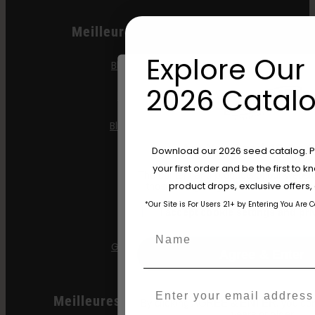
Meilleure Vente Féminisée
Explore Our 
Blueberry Cupcake
2026 Catalo
Blueberry Muffin
Blueberry Pancakes
Are You Aged 18 Or 
Download our 2026 seed catalog. Plu
Gazzurple
your first order and be the first to
The content and products of our website
product drops, exclusive offers
Gelée Hella
those of legal age.
Please see Terms 
*Our Site is For Users 21+ by Entering You Are 
age_gap
I accept cookie settings and pri
Jelly Donutz
Name
Graines de Stoopid
Agree & Enter
Email
Meilleures Ventes D'automobiles
By clicking AGREE & ENTER, you conf
years or older