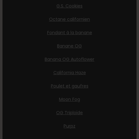
G.S. Cookies
Octane californien
Fondant à la banane
Banane OG
Banana OG Autoflower
California Haze
Poulet et gaufres
Moon Fog
OG Triploïde
Purpz