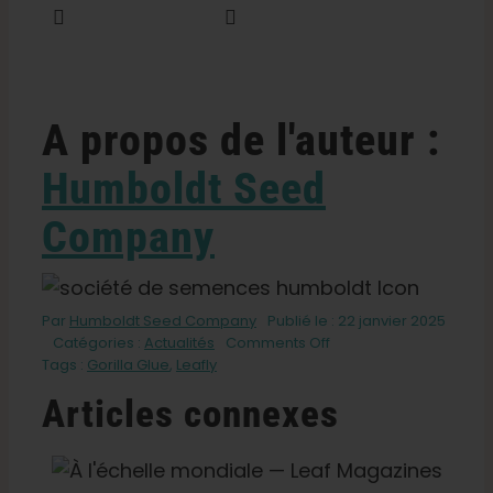
Tweet this
Envoyer un courriel
A propos de l'auteur :
Humboldt Seed
Company
Par
Humboldt Seed Company
Publié le : 22 janvier 2025
on
Catégories :
Actualités
Comments Off
The
Tags :
Gorilla Glue
,
Leafly
12
Articles connexes
Best
Glue
Crosses
of
f
Qu'est-Ce Que Le THCV ? La