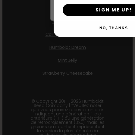
All Gas OG
SIGN ME UP!
Apple Blossom
NO, THANKS
California Sour Diesel
Humboldt Dream
Mint Jelly
Strawberry Cheesecake
© Copyright 2011 - 2026 Humboldt
Seed Company | *Veuillez noter
que vous pouvez recevoir un colis
indiquant une génération filiale
antérieure (F1…) ou une génération
de rétrocroisement (Bx…), mais les
graines qu'il contient représentent
la version la plus récente du