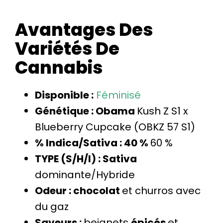
Avantages Des
Variétés De
Cannabis
Disponible :
Féminisé
Génétique : Obama
Kush Z S1 x
Blueberry Cupcake (OBKZ 57 S1)
% Indica/Sativa : 40 %
60 %
TYPE (S/H/I) : Sativa
dominante/Hybride
Odeur : chocolat
et churros avec
du gaz
Saveurs :
beignets
épicés
et