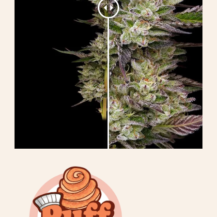
Apprendre
Presse
A propos de
Chasse au phéno
Préserver le patrimoine génétique des
Caraïbes
Contact
Boutique