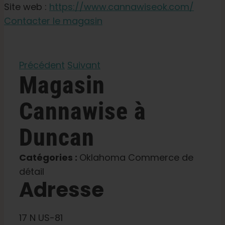
Graines de jardin
Site web :
https://www.cannawiseok.com/
Contacter le magasin
Apprendre
Précédent
Suivant
Presse
Magasin
Cannawise
à
A propos de
Duncan
Chasse au phéno
Catégories :
Oklahoma Commerce de
Préserver le patrimoine génétique des Caraïbe
détail
Adresse
Contact
17 N US-81