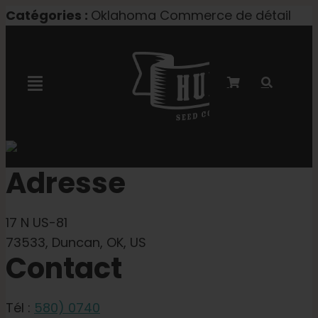
Skip
Catégories :
Oklahoma Commerce de détail
to
content
Toggle
Navigation
Collaboration avec Marley
Adresse
Semences féminisées
17 N US-81
Graines Autoflower
73533, Duncan, OK, US
Contact
Semences triploïdes
Tél :
580) 0740