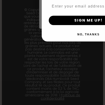
Email
By clicking AGREE & ENTER, you conf
© Copyright 2011 - 2026 Humboldt
years or older
Seed Company | *Veuillez noter
que vous pouvez recevoir un colis
indiquant une génération filiale
SIGN ME UP!
antérieure (F1…) ou une génération
de rétrocroisement (Bx…), mais les
graines qu'il contient représentent
la version la plus récente du
NO, THANKS
cultivar et les informations
générationnelles affichées ici sont
les plus précises pour nos lots de
graines actuels. Ce produit n'est
pas destiné à la consommation
humaine. Le cannabis est une
plante hautement réglementée, il
est de votre responsabilité de
respecter les lois de votre région.
Lors de l'achat et de l'utilisation de
ce produit, l'acheteur accepte
d'indemniser et de dégager de
toute responsabilité Sustainable
Medicinals DBA Humboldt Seed
Company et ses filiales pour tout
résultat lié au produit. Ce produit
contient moins de 0,3 % de THC,
conformément à la loi agricole
américaine de 2018. |
Politique de
confidentialité