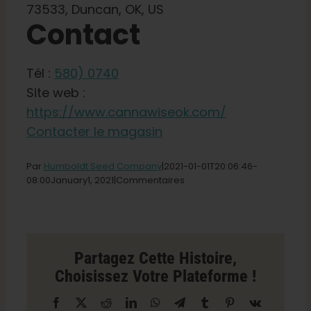
73533, Duncan, OK, US
Boutique
Contact
Français
Tél :
580) 0740
Site web :
Recherche
https://www.cannawiseok.com/
de
:
Contacter le magasin
Par
Humboldt Seed Company
|2021-01-01T20
:06:46-
sur
08:00January
1,
2021|
Commentaires
le
magasin
Cannawise
à
Duncan
Partagez Cette Histoire,
Choisissez Votre Plateforme !
Facebook
X
Reddit
LinkedIn
WhatsApp
Télégramme
Tumblr
Pinterest
Vk