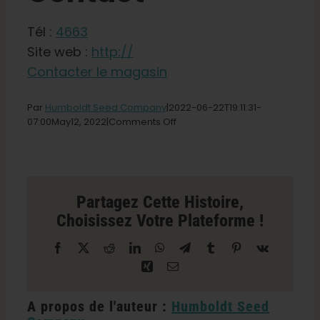
Boutique
Tél :
4663
Français
Site web :
http://
Contacter le magasin
Recherche
de
Par
Humboldt Seed Company
|2022-06-22T19
:11:31-
:
on
07:00May
12,
2022|
Comments Off
Ellis
Dee
Smoke
Shop
Store
Partagez Cette Histoire,
in
Choisissez Votre Plateforme !
Iron
River
Facebook
X
Reddit
LinkedIn
WhatsApp
Télégramme
Tumblr
Pinterest
Vk
Xing
Courriel
A propos de l'auteur :
Humboldt Seed