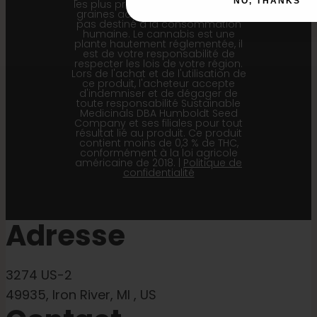
NO, THANKS
les plus précises pour nos lots de
graines actuels. Ce produit n'est
pas destiné à la consommation
humaine. Le cannabis est une
plante hautement réglementée, il
est de votre responsabilité de
respecter les lois de votre région.
Lors de l'achat et de l'utilisation de
ce produit, l'acheteur accepte
d'indemniser et de dégager de
toute responsabilité Sustainable
Medicinals DBA Humboldt Seed
Company et ses filiales pour tout
résultat lié au produit. Ce produit
contient moins de 0,3 % de THC,
conformément à la loi agricole
américaine de 2018. |
Politique de
confidentialité
Adresse
3274 US-2
49935, Iron River, MI , US