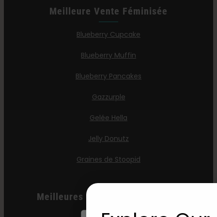
Meilleure Vente Féminisée
Blueberry Cupcake
Blueberry Muffin
Blueberry Pancakes
Gazzurple
Gelée Hella
Jelly Donutz
Graines de Stoopid
Meilleures Ventes D'automobiles