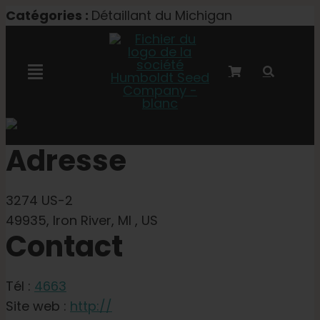
Skip
Catégories :
Détaillant du Michigan
to
content
Toggle
Navigation
Collaboration avec Marley
Adresse
Semences féminisées
3274 US-2
Graines Autoflower
49935, Iron River, MI , US
Contact
Semences triploïdes
Tél :
4663
Site web :
http://
Graines de jardin