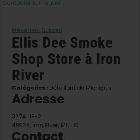
Contacter le magasin
Apprendre
Précédent
Suivant
Ellis Dee Smoke
Presse
Shop Store à Iron
A propos de
River
Chasse au phéno
Catégories :
Détaillant du Michigan
Adresse
Préserver le patrimoine génétique des Caraïbe
3274 US-2
Contact
49935, Iron River, MI , US
Contact