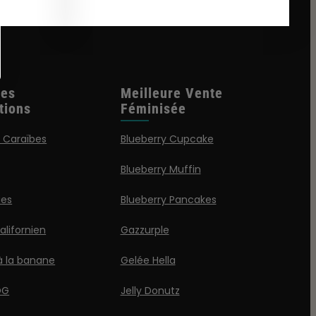
les
Meilleure Vente
tions
Féminisée
 Caraïbes
Blueberry Cupcake
Blueberry Muffin
ies
Blueberry Pancakes
lifornien
Gazzurple
à la banane
Gelée Hella
OG
Jelly Donutz