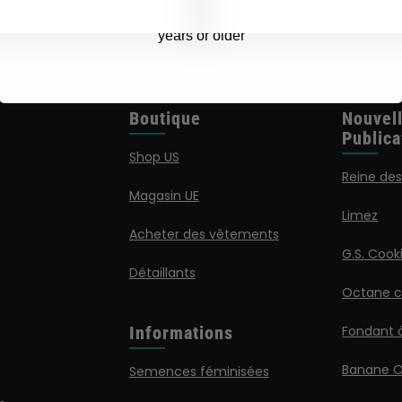
By clicking AGREE & ENTER, you confirm you are 18
years or older
Boutique
Nouvel
Publica
Shop US
Reine des
Magasin UE
Limez
Acheter des vêtements
G.S. Cook
Détaillants
Octane ca
Informations
Fondant 
Banane 
Semences féminisées