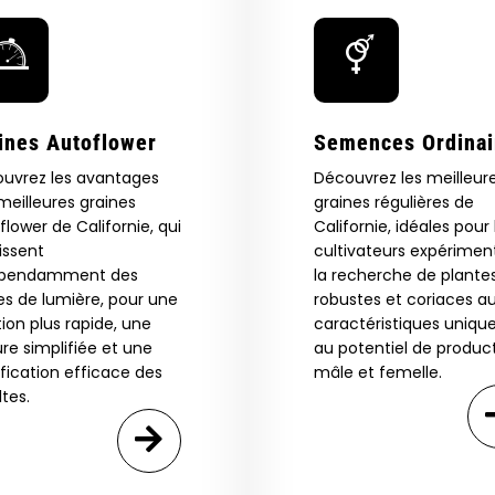
ines Autoflower
Semences Ordinai
uvrez les avantages
Découvrez les meilleur
meilleures graines
graines régulières de
flower de Californie, qui
Californie, idéales pour 
rissent
Are You Aged 18 Or Over?
cultivateurs expérimen
épendamment des
la recherche de plante
es de lumière, pour une
robustes et coriaces a
The content and products of our website is reserved for
those of legal age.
Please see Terms & Conditions.
tion plus rapide, une
caractéristiques unique
ure simplifiée et une
au potentiel de produc
age_gap
I accept cookie settings and privacy policy
ification efficace des
mâle et femelle.
ltes.
Agree & Enter