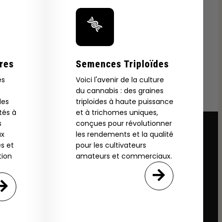
res
Semences Triploïdes
es
Voici l'avenir de la culture
du cannabis : des graines
les
triploïdes à haute puissance
tés à
et à trichomes uniques,
s
conçues pour révolutionner
ux
les rendements et la qualité
s et
pour les cultivateurs
tion
amateurs et commerciaux.