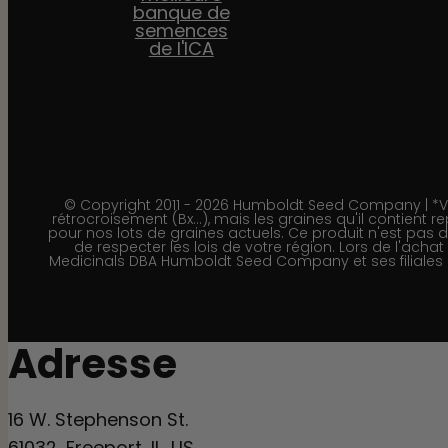
© Copyright 2011 - 2026 Humboldt Seed Company | *Veui
rétrocroisement (Bx…), mais les graines qu'il contient re
pour nos lots de graines actuels. Ce produit n'est pas
de respecter les lois de votre région. Lors de l'acha
Medicinals DBA Humboldt Seed Company et ses filiales po
Adresse
16 W. Stephenson St.
61032, Freeport, IL, US