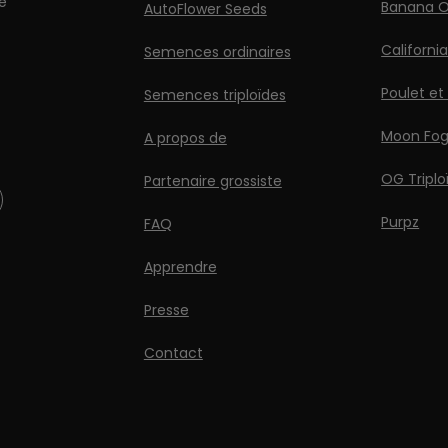
e
Banana O
AutoFlower Seeds
Californi
Semences ordinaires
Poulet et
Semences triploïdes
Moon Fo
A propos de
OG Triplo
Partenaire grossiste
Purpz
FAQ
Apprendre
Presse
Contact