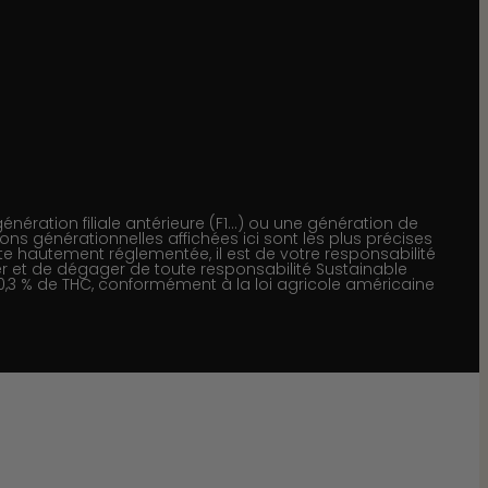
nération filiale antérieure (F1…) ou une génération de
ions générationnelles affichées ici sont les plus précises
e hautement réglementée, il est de votre responsabilité
iser et de dégager de toute responsabilité Sustainable
 0,3 % de THC, conformément à la loi agricole américaine