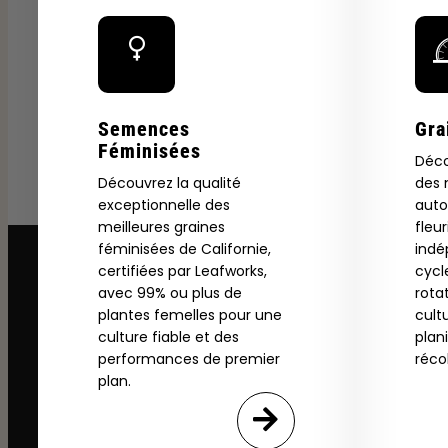
Semences
Gra
Féminisées
Déco
Découvrez la qualité
des 
exceptionnelle des
auto
meilleures graines
fleu
féminisées de Californie,
ind
certifiées par Leafworks,
cycl
avec 99% ou plus de
rota
plantes femelles pour une
cult
culture fiable et des
plan
performances de premier
réco
plan.