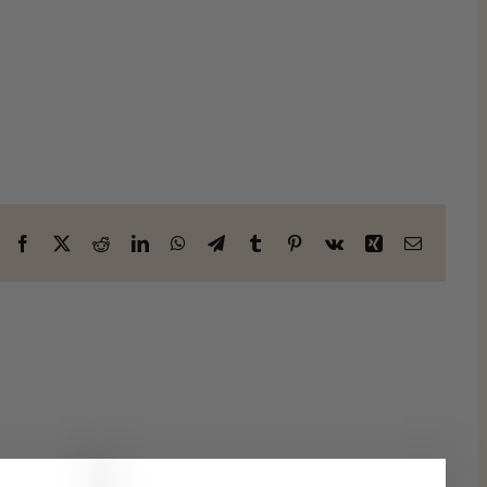
Facebook
X
Reddit
LinkedIn
WhatsApp
Télégramme
Tumblr
Pinterest
Vk
Xing
Courriel