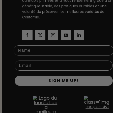
cannabis primées et à haut rendement grâce à un
génétique stable, des pratiques durables et une
volonté de préserver les meilleures variétés de
Californie.
Name
SIGN ME UP!