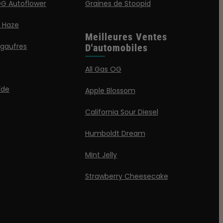
G Autoflower
Graines de Stoopid
a Haze
Meilleures Ventes
 gaufres
D'automobiles
g
All Gas OG
ïde
Apple Blossom
California Sour Diesel
Humboldt Dream
Mint Jelly
Strawberry Cheesecake