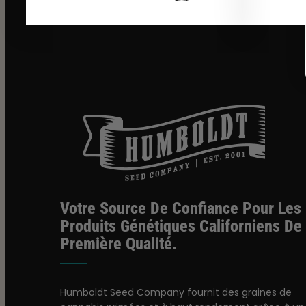
Votre Source De Confiance Pour Les
Produits Génétiques Californiens De
Première Qualité.
Humboldt Seed Company fournit des graines de