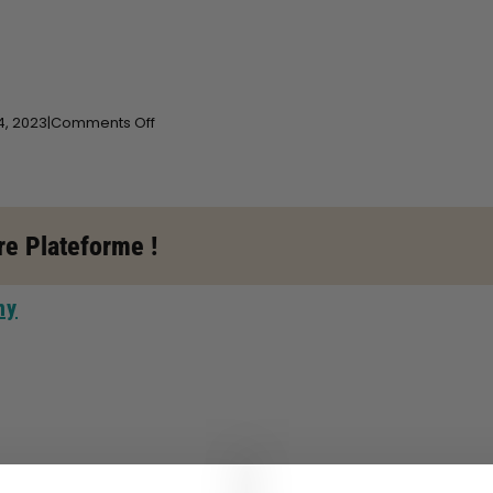
on
4,
2023|
Comments Off
Full
Spectrum
Indoor
Gardening
Store
re Plateforme !
in
Freeport
ny