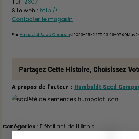
Tél :
2307
Site web :
http://
Contacter le magasin
Par
Humboldt Seed Company
|2023-05-24T11
:03:06-07:00May
2
Partagez Cette Histoire, Choisissez Vot
A propos de l'auteur :
Humboldt Seed Compa
Catégories :
Détaillant de l'Illinois