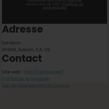
conformément à la loi agricole
américaine de 2018. |
Politique de
confidentialité
Adresse
Livraison
95949, Auburn, CA, US
Contact
Site web :
http://gitmos.net/
Contacter le magasin
Lien de chargement de la page