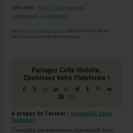
Boutique
Site web :
http://gitmos.net/
Contacter le magasin
Français
Par
Humboldt Seed Company
|2021-01-01T20
:58:35-
sur
08:00January
1,
2021|
Commentaires
le
Recherche
magasin
de
Gitmos
:
à
Auburn
Partagez Cette Histoire,
Choisissez Votre Plateforme !
Facebook
X
Reddit
LinkedIn
WhatsApp
Télégramme
Tumblr
Pinterest
Vk
Xing
Courriel
A propos de l'auteur :
Humboldt Seed
Company