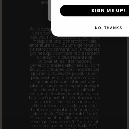
years or older
Strawberry Cheesecake
SIGN ME UP!
NO, THANKS
© Copyright 2011 - 2026 Humboldt
Seed Company | *Veuillez noter
que vous pouvez recevoir un colis
indiquant une génération filiale
antérieure (F1…) ou une génération
de rétrocroisement (Bx…), mais les
graines qu'il contient représentent
la version la plus récente du
cultivar et les informations
générationnelles affichées ici sont
les plus précises pour nos lots de
graines actuels. Ce produit n'est
pas destiné à la consommation
humaine. Le cannabis est une
plante hautement réglementée, il
est de votre responsabilité de
respecter les lois de votre région.
Lors de l'achat et de l'utilisation de
ce produit, l'acheteur accepte
d'indemniser et de dégager de
toute responsabilité Sustainable
Medicinals DBA Humboldt Seed
Company et ses filiales pour tout
résultat lié au produit. Ce produit
contient moins de 0,3 % de THC,