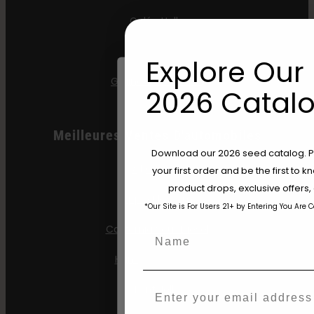
Gelée Hella
Jelly Donutz
Explore Our 
Graines de Stoopid
2026 Catalo
Meilleures Ventes D'automobiles
Are You Aged 18 Or 
Download our 2026 seed catalog. Plu
All Gas OG
your first order and be the first to
The content and products of our website
product drops, exclusive offers
those of legal age.
Please see Terms 
Apple Blossom
*Our Site is For Users 21+ by Entering You Are 
age_gap
I accept cookie settings and pri
California Sour Diesel
Name
Agree & Enter
Humboldt Dream
Mint Jelly
Email
By clicking AGREE & ENTER, you conf