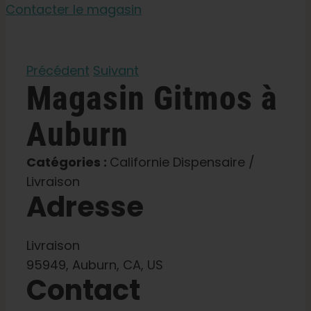
Graines de jardin
Contacter le magasin
Apprendre
Précédent
Suivant
Magasin
Gitmos
à
Presse
Auburn
A propos de
Catégories :
Californie Dispensaire /
Livraison
Chasse au phéno
Adresse
Préserver le patrimoine génétique des Caraïbe
Livraison
95949, Auburn, CA, US
Contact
Contact