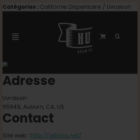
Skip
Catégories :
Californie Dispensaire / Livraison
to
content
Toggle
Navigation
Collaboration avec Marley
Adresse
Semences féminisées
Livraison
Graines Autoflower
95949, Auburn, CA, US
Contact
Semences triploïdes
Site web :
http://gitmos.net/