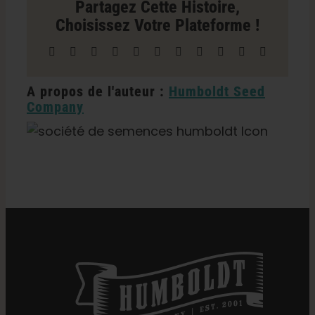
Partagez Cette Histoire,
in
Choisissez Votre Plateforme !
Torrance
Facebook
X
Reddit
LinkedIn
WhatsApp
Télégramme
Tumblr
Pinterest
Vk
Xing
Courriel
A propos de l'auteur :
Humboldt Seed
Company
Catégories :
Californie Dispensaire / Livraison