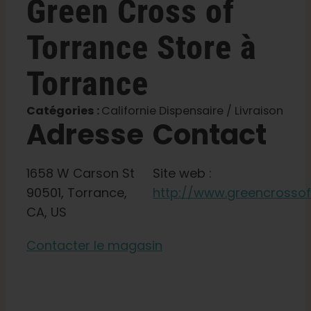
Green Cross of
Boutique
Torrance
Store à
Français
Torrance
Recherche
Catégories :
Californie Dispensaire / Livraison
de
Adresse
Contact
:
1658 W Carson St
Site web :
90501, Torrance,
http://www.greencrosso
CA, US
Contacter le magasin