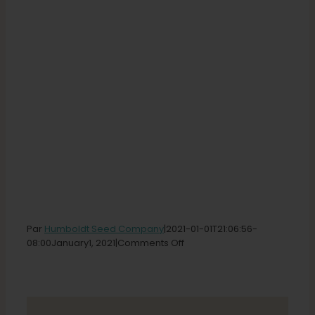
Par
Humboldt Seed Company
|2021-01-01T21
:06:56-
on
08:00January
1,
2021|
Comments Off
Green
Cross
of
Torrance
Store