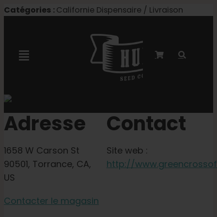
Skip
Catégories :
Californie Dispensaire / Livraison
to
content
Toggle
Navigation
Collaboration avec Marley
Adresse
Contact
Semences féminisées
1658 W Carson St
Site web :
Graines Autoflower
90501, Torrance, CA,
http://www.greencrosso
US
Semences triploïdes
Contacter le magasin