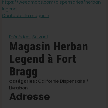
https://weedmaps.com/dispensaries/herban-
legend
Apprendre
Contacter le magasin
Presse
Précédent
Suivant
Magasin
Herban
A propos de
Legend
à Fort
Chasse au phéno
Bragg
Préserver le patrimoine génétique des Caraïbe
Catégories :
Californie Dispensaire /
Livraison
Adresse
Contact