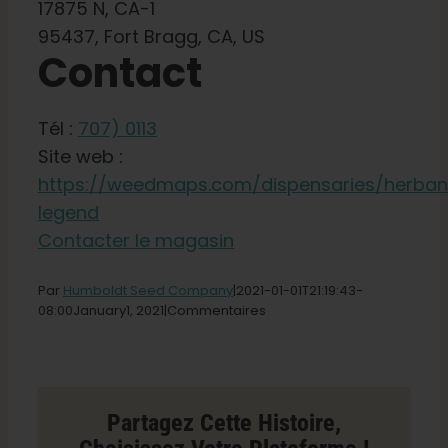
Boutique
17875 N, CA-1
95437, Fort Bragg, CA, US
Contact
Français
Tél :
707) 0113
Recherche
de
Site web :
:
https://weedmaps.com/dispensaries/herban
legend
Contacter le magasin
Par
Humboldt Seed Company
|2021-01-01T21
:19:43-
sur
08:00January
1,
2021|
Commentaires
le
magasin
Herban
Legend
à
Partagez Cette Histoire,
Fort