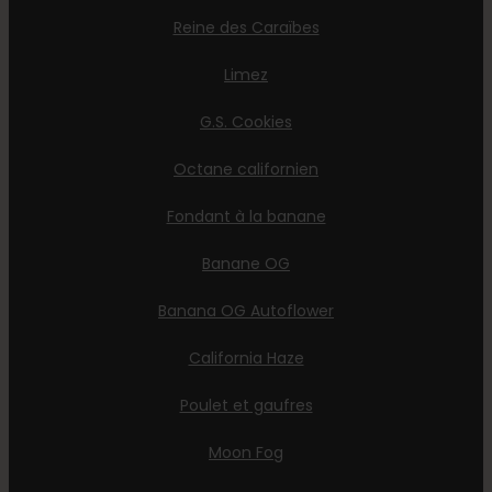
Reine des Caraïbes
Limez
G.S. Cookies
Octane californien
Fondant à la banane
Banane OG
Banana OG Autoflower
California Haze
Poulet et gaufres
Moon Fog