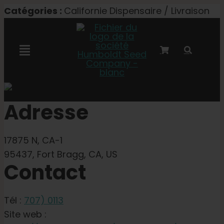
Skip
Catégories :
Californie Dispensaire / Livraison
to
content
Toggle
Navigation
Collaboration avec Marley
Adresse
Semences féminisées
17875 N, CA-1
Graines Autoflower
95437, Fort Bragg, CA, US
Contact
Semences triploïdes
Tél :
707) 0113
Site web :
Graines de jardin