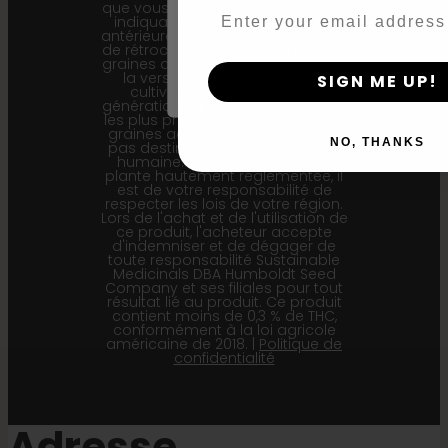
que vous pouvez recevoir un colis
Email
indiquant une génération filiale
By clicking AGREE & ENTER, you conf
antérieure (F1…) ou une génération
de rétrocroisement (Bx…), mais les
years or older
graines qu'il contient représentent
la version la plus récente du
SIGN ME UP!
cultivar et les informations
générationnelles affichées ici sont
les plus précises pour nos lots de
graines actuels. Ce produit n'est
NO, THANKS
pas destiné à la consommation
humaine. Le cannabis est une
plante hautement réglementée, il
est de votre responsabilité de
respecter les lois de votre région.
Lors de l'achat et de l'utilisation de
ce produit, l'acheteur accepte
d'indemniser et de dégager de
toute responsabilité Sustainable
Medicinals DBA Humboldt Seed
Company et ses filiales pour tout
résultat lié au produit. Ce produit
contient moins de 0,3 % de THC,
conformément à la loi agricole
américaine de 2018. |
Politique de
confidentialité
Adresse