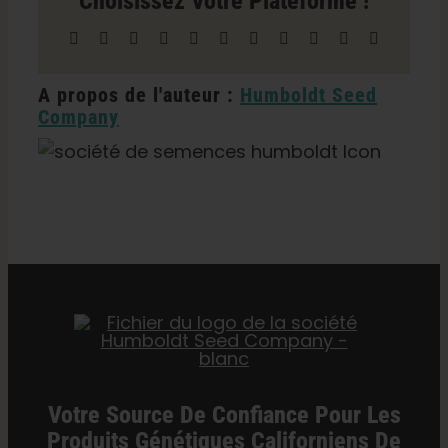
Choisissez Votre Plateforme !
Bragg
Facebook
X
Reddit
LinkedIn
WhatsApp
Télégramme
Tumblr
Pinterest
Vk
Xing
Courriel
A propos de l'auteur :
Humboldt Seed
Company
Catégories :
Californie Dispensaire / Livraison
Votre Source De Confiance Pour Les
Produits Génétiques Californiens De