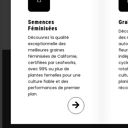
Download our 2026 s
your first order and
Semences
Gra
product drops, 
Féminisées
Déco
*Our Site is For Users 21+ 
Découvrez la qualité
des 
Name
exceptionnelle des
auto
meilleures graines
fleu
féminisées de Californie,
ind
certifiées par Leafworks,
cycl
Email
avec 99% ou plus de
rota
plantes femelles pour une
cult
culture fiable et des
plan
SI
performances de premier
réco
plan.
N