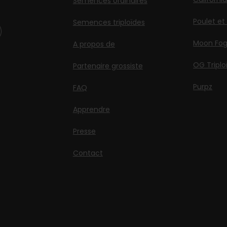
Semences ordinaires
Poulet et
Semences triploïdes
Moon Fo
A propos de
OG Triplo
Partenaire grossiste
Purpz
FAQ
Apprendre
Presse
Contact