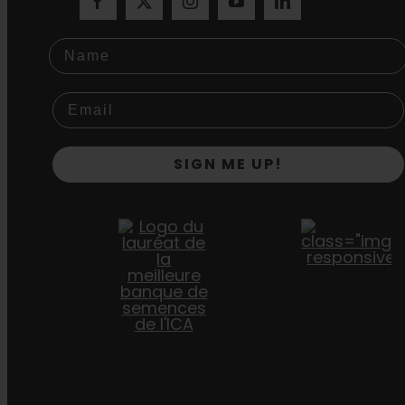
Name
SIGN ME UP!