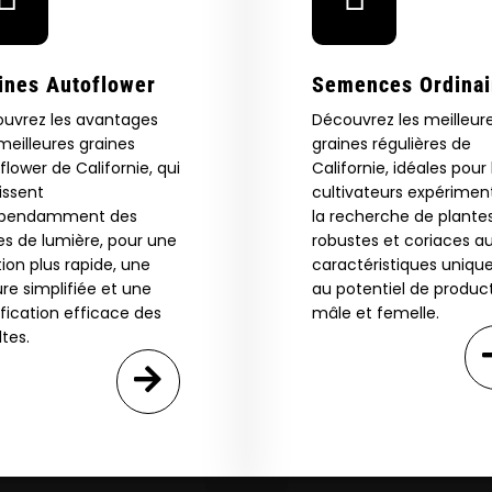
Are You Aged 18 Or Over?
eed catalog. Plus, get 10% off
 be the first to know about new
The content and products of our website is reserved for
ines Autoflower
Semences Ordinai
those of legal age.
Please see Terms & Conditions.
exclusive offers, and more.
uvrez les avantages
Découvrez les meilleur
by Entering You Are Confirming You're 21+
age_gap
I accept cookie settings and privacy policy
meilleures graines
graines régulières de
flower de Californie, qui
Californie, idéales pour 
rissent
cultivateurs expérimen
Agree & Enter
épendamment des
la recherche de plante
es de lumière, pour une
robustes et coriaces a
tion plus rapide, une
caractéristiques unique
ure simplifiée et une
au potentiel de produc
By clicking AGREE & ENTER, you confirm you are 18
ification efficace des
mâle et femelle.
years or older
GN ME UP!
ltes.
O, THANKS