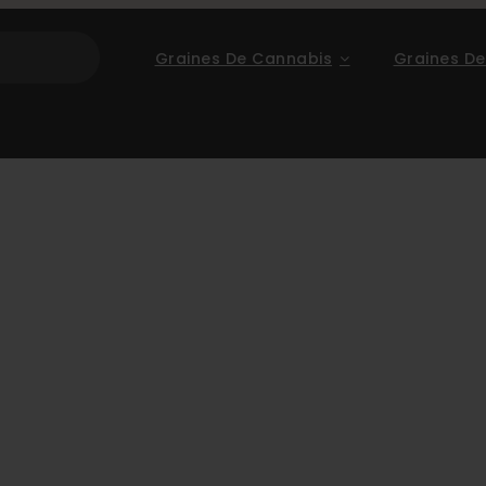
Graines De Cannabis
Graines De
eed Company
1er avril 2026 à 09 h 56 min 19 s (heu