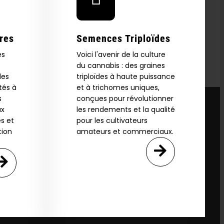
res
Semences Triploïdes
es
Voici l'avenir de la culture
du cannabis : des graines
les
triploïdes à haute puissance
tés à
et à trichomes uniques,
s
conçues pour révolutionner
ux
les rendements et la qualité
s et
pour les cultivateurs
tion
amateurs et commerciaux.