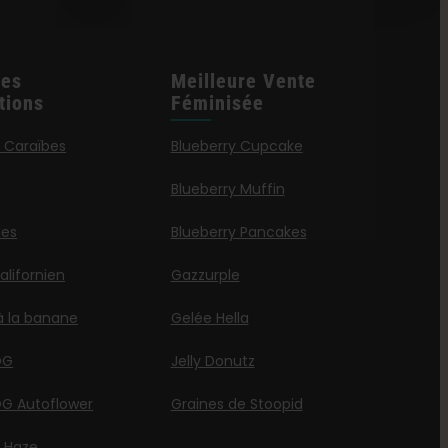
les
Meilleure Vente
tions
Féminisée
 Caraïbes
Blueberry Cupcake
Blueberry Muffin
ies
Blueberry Pancakes
lifornien
Gazzurple
à la banane
Gelée Hella
OG
Jelly Donutz
G Autoflower
Graines de Stoopid
a Haze