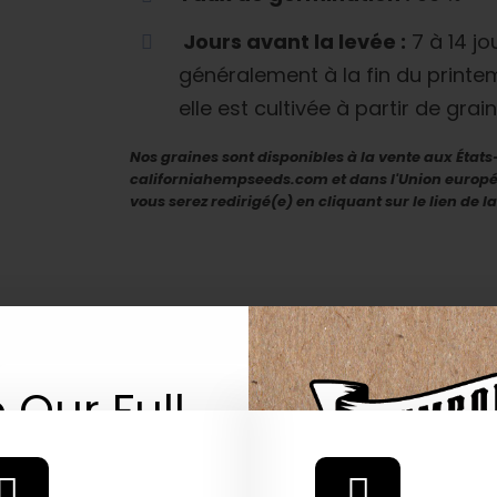
Jours avant la levée :
7 à 14 jou
généralement à la fin du print
elle est cultivée à partir de grain
Nos graines sont disponibles à la vente aux États
californiahempseeds.com et dans l'Union europ
vous serez redirigé(e) en cliquant sur le lien de 
 Our Full
atalog.