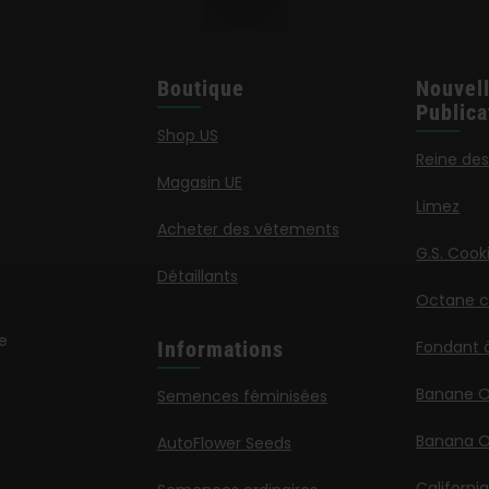
Boutique
Nouvel
Publica
Shop US
Reine des
Magasin UE
Limez
Acheter des vêtements
G.S. Cook
Détaillants
Octane ca
e
Informations
Fondant 
Banane 
Semences féminisées
Banana O
AutoFlower Seeds
Californi