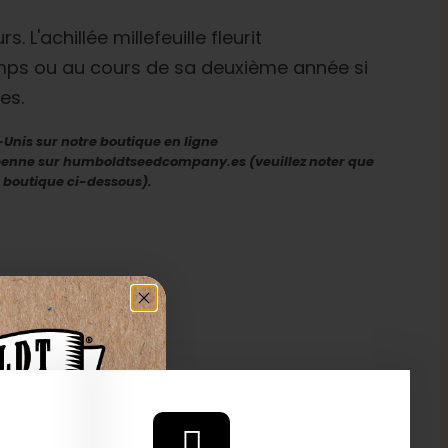
rs. L'achillée millefeuille fleurit
emps ou au cours de sa deuxième année si
es.
-Unis sur notre boutique en ligne
éenne sur humboldtseedcompany.es (veuillez noter que
la boutique ci-dessous).