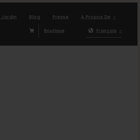
 Jardin
Blog
Presse
A Propos De
Boutique
Français
re du Pacifique)