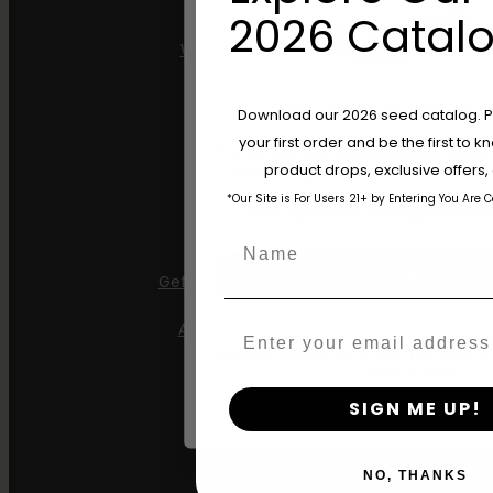
Shop VS
2026 Catalo
Winkelen in de EU
Kleding kopen
Are You Aged 18 Or 
Download our 2026 seed catalog. Plu
your first order and be the first to
Detailhandel
The content and products of our website
product drops, exclusive offers
those of legal age.
Please see Terms 
*Our Site is For Users 21+ by Entering You Are 
age_gap
I accept cookie settings and pri
Informatie
Name
Agree & Enter
Gefeminiseerde zaden
AutoFlower Zaden
Email
By clicking AGREE & ENTER, you conf
years or older
Gewone zaden
SIGN ME UP!
Triploïde zaden
Over
NO, THANKS