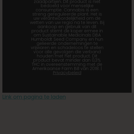
zaadpartijen. Dit product is niet
bedoeld voor menselijke
consumptie. Cannabis is een
streng gereguleerde plant. Het is
uw verantwoordelijkheid om de
wetten van uw regio na te leven. Bij
aankoop en gebruik van dit
product stemt de koper ermee in
om Sustainable Medicinals DBA
Humboldt Seed Company en hun
gelieerde ondernemingen te
vrijwaren en schadeloos te stellen
voor alle gevolgen die verband
houden met het product. Dit
product bevat minder dan 0,3%
THC in overeenstemming met de
Amerikaanse Farm Bill van 2018. |
Privacybeleid
Link om pagina te laden