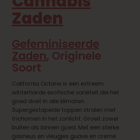
Cannabis
Zaden
Leer
Druk op
Gefeminiseerde
Zaden
, Originele
Over
Soort
Pheno jagen
California Octane is een extreem
winterharde exotische variëteit die het
Behoud van Caribische genetica
goed doet in alle klimaten.
Supergestapelde toppen stralen met
Neem contact op met
trichomen in het zonlicht. Groeit zowel
buiten als binnen goed. Met een sterke
gasneus en vleugjes guave en creme
Winkel op