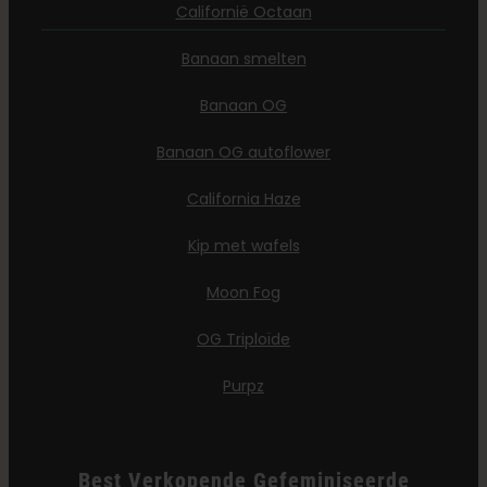
Californië Octaan
Banaan smelten
Banaan OG
Banaan OG autoflower
California Haze
Kip met wafels
Moon Fog
OG Triploïde
Purpz
Best Verkopende Gefeminiseerde