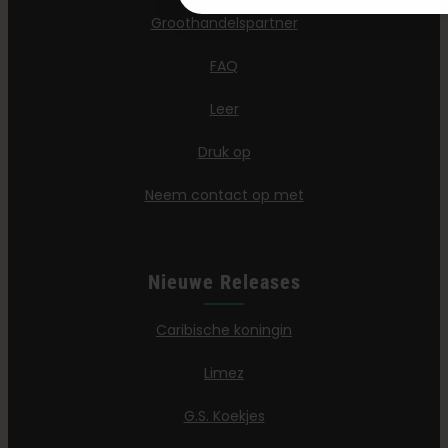
Groothandelspartner
FAQ
Leer
Druk op
Neem contact op met
Nieuwe Releases
Caribische koningin
Limez
G.S. Koekjes