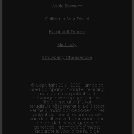
Apple Blossom
California Sour Diesel
Humboldt Dream
Mint Jelly
Strawberry Cheesecake
© Copyright 2011 - 2026 Humboldt
Seed Company | *Houd er rekening
mee dat u een pakket kunt
ontvangen waarop een eerdere
filiale generatie (F1…) of
terugkruisingsgeneratie (Bx…) staat
vermeld, maar dat de zaden in het
pakket de meest recente versie
van de cultivar vertegenwoordigen
en dat de hier weergegeven
generatie-informatie de meest
accurate is voor onze huidige