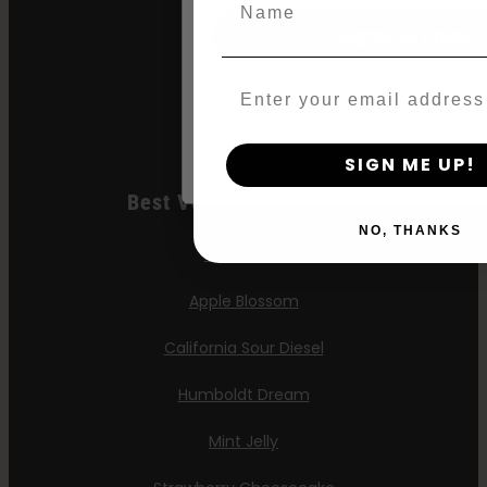
Hella Gelei
Agree & Enter
Jelly Donutz
Email
By clicking AGREE & ENTER, you conf
Stoopid Zaden
years or older
SIGN ME UP!
Best Verkopende Auto's
NO, THANKS
All Gas OG
Apple Blossom
California Sour Diesel
Humboldt Dream
Mint Jelly