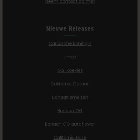
Neem contact op met
Nieuwe Releases
Caribische koningin
Limez
G.S. Koekjes
Californië Octaan
Banaan smelten
Banaan OG
Banaan OG autoflower
California Haze