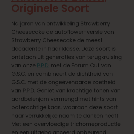
Leer
Originele Soort
Druk op
Na jaren van ontwikkeling Strawberry
Cheesecake de autoflower-versie van
Strawberry Cheesecake de meest
Over
decadente in haar klasse. Deze soort is
ontstaan uit generaties van terugkruising
Pheno jagen
van onze
P.P.D.
met de Forum Cut van
G.S.C. en combineert de dichtheid van
G.S.C. met de ongeëvenaarde zoetheid
Behoud van Caribische genetica
van P.P.D. Geniet van krachtige tonen van
aardbeienjam vermengd met hints van
Neem contact op met
boterachtige kaas, waaraan deze soort
haar verrukkelijke naam te danken heeft.
Winkel op
Met een overvloedige trichomeproductie
en een uitgebalanceerd opbeurend