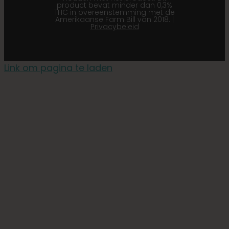
product bevat minder dan 0,3%
THC in overeenstemming met de
Amerikaanse Farm Bill van 2018. |
Privacybeleid
Link om pagina te laden