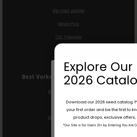
Kip met wafels
Moon Fog
OG Triploïde
Purpz
Explore Our 
2026 Catalo
Best Verkopende Gefeminiseerde
Blueberry Cupcake
Are You Aged 18 Or 
Download our 2026 seed catalog. Plu
Blueberry Muffin
your first order and be the first to
The content and products of our website
product drops, exclusive offers
Blueberry Pancakes
those of legal age.
Please see Terms 
*Our Site is For Users 21+ by Entering You Are 
age_gap
I accept cookie settings and pri
Gazzurple
Name