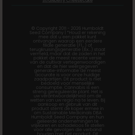
Strawberry Cheesecake
© Copyright 2011 - 2026 Humboldt
Seed Company | *Houd er rekening
mee dat u een pakket kunt
ontvangen waarop een eerdere
filiale generatie (F1…) of
terugkruisingsgeneratie (Bx…) staat
vermeld, maar dat de zaden in het
pakket de meest recente versie
van de cultivar vertegenwoordigen
en dat de hier weergegeven
generatie-informatie de meest
accurate is voor onze huidige
zaadpartijen. Dit product is niet
bedoeld voor menselijke
consumptie. Cannabis is een
streng gereguleerde plant. Het is
uw verantwoordelijkheid om de
wetten van uw regio na te leven. Bij
aankoop en gebruik van dit
product stemt de koper ermee in
om Sustainable Medicinals DBA
Humboldt Seed Company en hun
gelieerde ondernemingen te
vrijwaren en schadeloos te stellen
voor alle gevolgen die verband
houden met het product. Dit