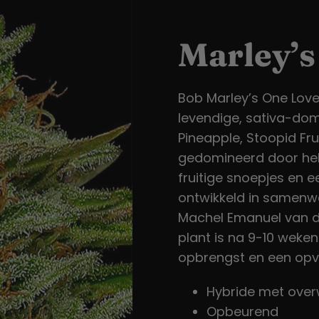
Marley’s
Bob Marley’s One Love
levendige, sativa-dom
Pineapple, Stoopid Fr
gedomineerd door hel
fruitige snoepjes en e
ontwikkeld in samenw
Machel Emanuel van d
plant is na 9-10 weken
opbrengst en een opv
Hybride met over
Opbeurend