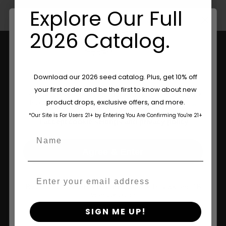
Explore Our Full
2026 Catalog.
Are You Aged 18 Or Over?
Download our 2026 seed catalog. Plus, get 10% off
your first order and be the first to know about new
The content and products of our website is reserved for
product drops, exclusive offers, and more.
those of legal age.
Please see Terms & Conditions.
*Our Site is For Users 21+ by Entering You Are Confirming You're 21+
age_gap
I accept cookie settings and privacy policy
Name
Uw Betrouwbare Bron Voor
Californische Genetica Van
Agree & Enter
Topkwaliteit.
Email
By clicking AGREE & ENTER, you confirm you are 18
years or older
Humboldt Seed Company levert bekroonde
cannabiszaden met een hoge opbrengst, stabiele
SIGN ME UP!
genetica, duurzame praktijken en een toewijding aan