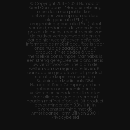
© Copyright 2011 - 2026 Humboldt
Seed Company | *Houd er rekening
mee dat u een pakket kunt
ontvangen waarop een eerdere
filiale generatie (F1…) of
terugkruisingsgeneratie (Bx…) staat
vermeld, maar dat de zaden in het
pakket de meest recente versie van
de cultivar vertegenwoordigen en
dat de hier weergegeven generatie-
informatie de meest accurate is voor
onze huidige zaadpartijen. Dit
product is niet bedoeld voor
menselijke consumptie. Cannabis is
een streng gereguleerde plant. Het is
uw verantwoordelijkheid om de
wetten van uw regio na te leven. Bij
aankoop en gebruik van dit product
stemt de koper ermee in om
Sustainable Medicinals DBA
Humboldt Seed Company en hun
gelieerde ondernemingen te
vrijwaren en schadeloos te stellen
voor alle gevolgen die verband
houden met het product. Dit product
bevat minder dan 0,3% THC in
overeenstemming met de
Amerikaanse Farm Bill van 2018. |
Privacybeleid