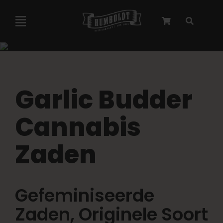
Overslaan
naar
Navigatie
inhoud
Toggelen
Marley-samenwerking
Garlic Budder
Gefeminiseerde zaden
Cannabis
Autoflower zaden
Zaden
Triploïde zaden
Gefeminiseerde
Tuinzaden
Zaden
, Originele Soort