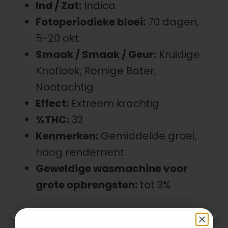
Ind / Zat:
Indica
Fotoperiodieke bloei:
70 dagen,
5-20 okt.
Smaak / Smaak / Geur:
Kruidige
Knoflook, Romige Boter,
Nootachtig
Effect:
Extreem krachtig
%THC:
32
Kenmerken:
Gemiddelde groei,
hoog rendement
Geweldige wasmachine voor
grote opbrengsten:
tot 3%