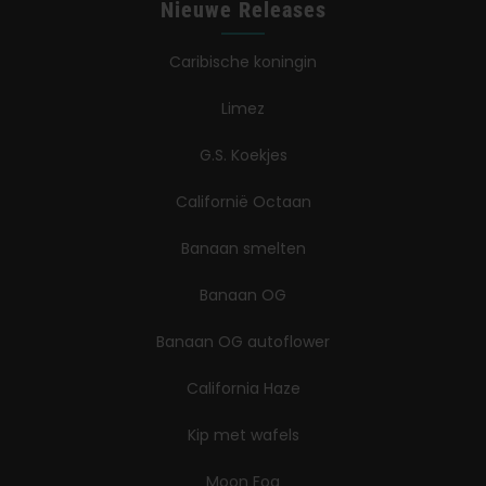
Nieuwe Releases
Caribische koningin
Limez
G.S. Koekjes
Californië Octaan
Banaan smelten
Banaan OG
Banaan OG autoflower
California Haze
Kip met wafels
Moon Fog