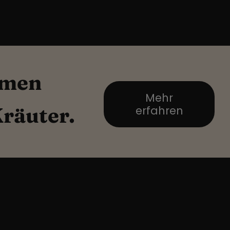
amen
Mehr
räuter.
erfahren