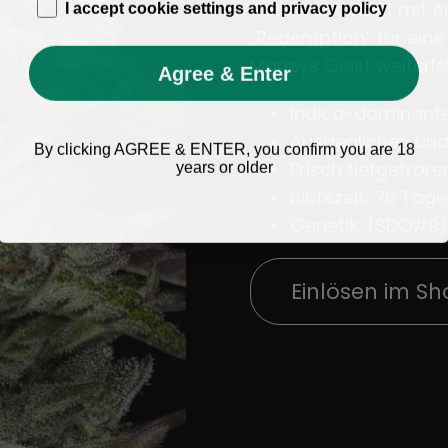
age_gap
Noten, unterlegt mit A
I accept cookie settings and privacy policy
„Redemption“ für eine
Marleys Geist weiterle
Agree & Enter
Indica-dominante
Ausgeglichen und
By clicking AGREE & ENTER, you confirm you are 18
years or older
Frisch tiefgefrore
Blütezeit: 70 Tage,
Genetik: (SDO#9)
Einlösen im S