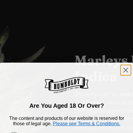
Marleys
Indica
„Redemption“ ist ein
Bob Marley. Diese Ind
Are You Aged 18 Or Over?
OG“ und die legendäre
The content and products of our website is reserved for
Zusammenarbeit mit d
those of legal age.
Please see Terms & Conditions.
Emanuel entwickelt. Mi