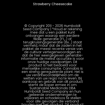
Strawberry Cheesecake
© Copyright 2011 - 2026 Humboldt
Seed Company | *Houd er rekening
mee dat u een pakket kunt
ontvangen waarop een eerdere
filiale generatie (F1…) of
terugkruisingsgeneratie (Bx…) staat
vermeld, maar dat de zaden in het
pakket de meest recente versie van
de cultivar vertegenwoordigen en
dat de hier weergegeven generatie-
informatie de meest accurate is voor
onze huidige zaadpartijen. Dit
product is niet bedoeld voor
menselijke consumptie. Cannabis is
een streng gereguleerde plant. Het is
uw verantwoordelijkheid om de
wetten van uw regio na te leven. Bij
aankoop en gebruik van dit product
stemt de koper ermee in om
Sustainable Medicinals DBA
Humboldt Seed Company en hun
gelieerde ondernemingen te
vrijwaren en schadeloos te stellen
voor alle gevolgen die verband
houden met het product. Dit product