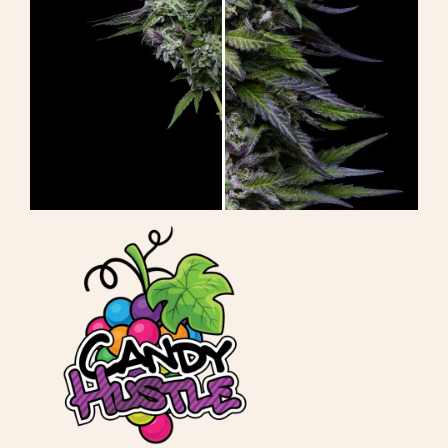
Leer
Druk op
Over
Pheno jagen
Behoud van Caribische genetica
Neem contact op met
Winkel op